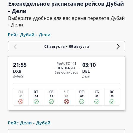
Еженедельное расписание рейсов Дубай
- Дели
Выберите удобное для вас время перелета Дубай
- Дели.
Рейс Дубай - Дели
-
03 августа
09 августа
21:55
Рейс FZ 441
03:10
03ч 45мин
DXB
DEL
Без остановок
Дубай
Дели
ПН
ВТ
СР
ЧТ
ПТ
СБ
ВС
03
04
05
06
07
08
09
Рейс Дели - Дубай