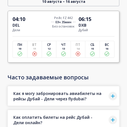
-
10 августа
16 августа
04:10
Рейс FZ 442
06:15
03ч 35мин
DEL
DXB
Без остановок
Дели
Дубай
ПН
ВТ
СР
ЧТ
ПТ
СБ
ВС
10
11
12
13
14
15
16
Часто задаваемые вопросы
Как я могу забронировать авиабилеты на
рейсы Дубай - Дели через flydubai?
Как оплатить билеты на рейс Дубай -
Дели онлайн?