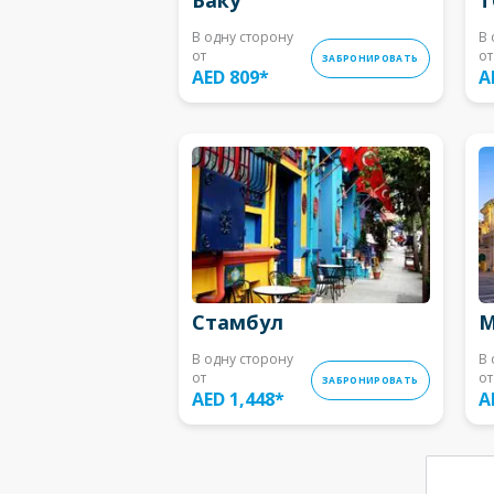
В одну сторону
В 
от
от
ЗАБРОНИРОВАТЬ
AED 809
*
A
Стамбул
М
В одну сторону
В 
от
от
ЗАБРОНИРОВАТЬ
AED 1,448
*
A