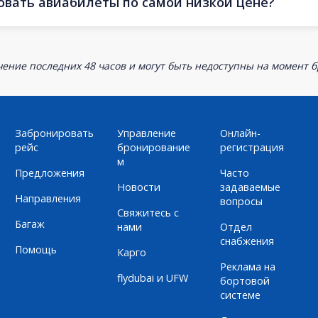
овать авиабилеты по самой низкой цене?
ение последних 48 часов и могут быть недоступны на момент 
Забронировать
Управление
Онлайн-
рейс
бронирование
регистрация
м
Предложения
Часто
Новости
задаваемые
Направления
вопросы
Свяжитесь с
Багаж
нами
Отдел
снабжения
Помощь
Карго
Реклама на
flydubai и UFW
бортовой
системе