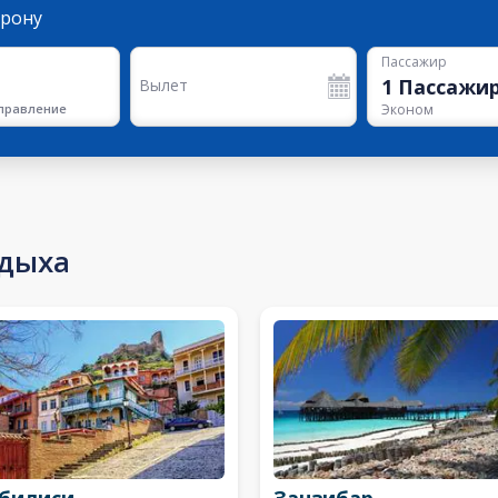
орону
Пассажир
1
Пассажи
Вылет
правление
Эконом
тдыха
билиси
Занзибар