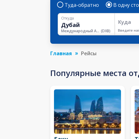
Туда-обратно
В одну ст
Откуда
Куда
Введите на
Международный Аэропорт Дубая
(
DXB
)
Главная
Рейсы
Популярные места о
Баку
Т