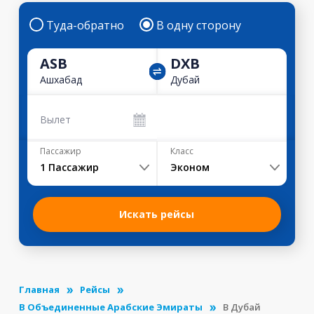
Туда-обратно
В одну сторону
ASB
DXB
Ашхабад
Дубай
Вылет
Пассажир
Класс
1
Пассажир
Эконом
Искать рейсы
Главная
Рейсы
В Объединенные Арабские Эмираты
В Дубай