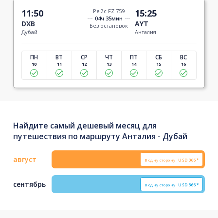
11:50
Рейс FZ 759
15:25
04ч 35мин
DXB
AYT
Без остановок
Дубай
Анталия
ПН
ВТ
СР
ЧТ
ПТ
СБ
ВС
10
11
12
13
14
15
16
Найдите самый дешевый месяц для
путешествия по маршруту Анталия - Дубай
август
В одну сторону
USD
366*
сентябрь
В одну сторону
USD
366*