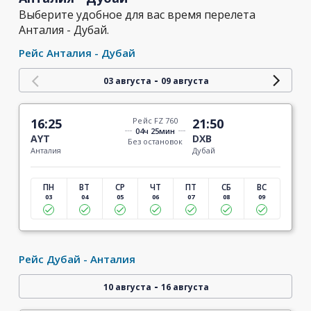
Выберите удобное для вас время перелета
Анталия - Дубай.
Рейс Анталия - Дубай
-
03 августа
09 августа
16:25
Рейс FZ 760
21:50
04ч 25мин
AYT
DXB
Без остановок
Анталия
Дубай
ПН
ВТ
СР
ЧТ
ПТ
СБ
ВС
03
04
05
06
07
08
09
Рейс Дубай - Анталия
-
10 августа
16 августа