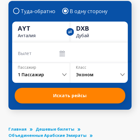
Туда-обратно
В одну сторону
AYT
DXB
Анталия
Дубай
Вылет
Пассажир
Класс
1
Пассажир
Эконом
Искать рейсы
Главная
Дешевые билеты
Объединенные Арабские Эмираты