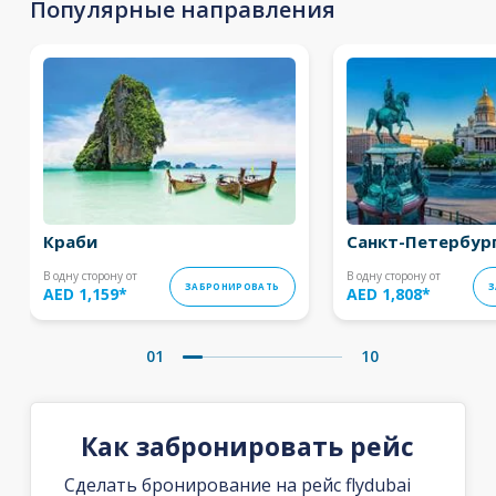
Популярные направления
Краби
Санкт-Петербур
В одну сторону от
В одну сторону от
ЗАБРОНИРОВАТЬ
З
AED 1,159
*
AED 1,808
*
01
10
Как забронировать рейс
Сделать бронирование на рейс flydubai