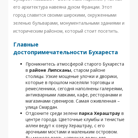
его архитектура навеяна духом Франции. Этот
город славится своими широкими, окруженными
зеленью бульварами, монументальными зданиями и
историческим районом, который стоит посетить.
Главные
достопримечательности Бухареста
Проникнитесь атмосферой старого Бухареста
в
районе Липсканы
, старом районе
столицы. Узкие мощеные улочки и дворики,
которые в прошлом населяли торговцы и
ремесленники, сегодня наполнены галереями,
антикварными лавками, кафе, ресторанами и
магазинами сувениров. Самая оживленная –
улица Смардан.
Отдохните среди зелени
парка Хераштрау
в
центре города. Цветочные клумбы и тенистые
аллеи ведут к озеру Хераштрау, с его
арочными мостами и маленьким островом.
Вы можете взять напрокат лодку для