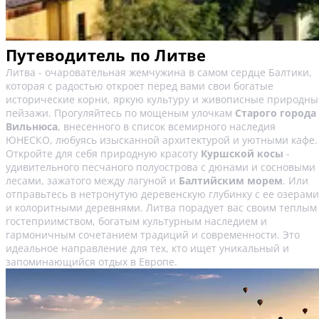
Путеводитель по Литве
Литва - очаровательная жемчужина в самом сердце Балтики,
которая с радостью откроет перед вами свои богатые
исторические корни, яркую культуру и живописные природны
пейзажи. Прогуляйтесь по мощеным улочкам
Старого города
Вильнюса
, внесенного в список всемирного наследия
ЮНЕСКО, любуясь изысканной архитектурой и уютными кафе.
Откройте для себя природную красоту
Куршской косы
-
удивительного песчаного полуострова с дюнами и сосновыми
лесами, зажатого между лагуной и
Балтийским морем
. Или
отправьтесь в нетронутую деревенскую глубинку с ее озерами
и колоритными деревнями. Литва порадует вас своим теплым
гостеприимством, богатым культурным наследием и
гармоничным сочетанием традиций и современности. Это
идеальное направление для тех, кто ищет уникальный и
запоминающийся отдых в Европе.