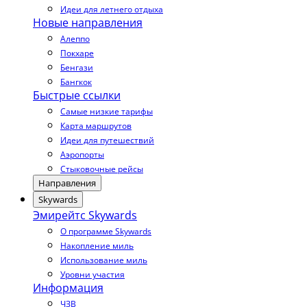
Идеи для летнего отдыха
Новые направления
Алеппо
Покхаре
Бенгази
Бангкок
Быстрые ссылки
Самые низкие тарифы
Карта маршрутов
Идеи для путешествий
Аэропорты
Стыковочные рейсы
Направления
Skywards
Эмирейтс Skywards
О программе Skywards
Накопление миль
Использование миль
Уровни участия
Информация
ЧЗВ