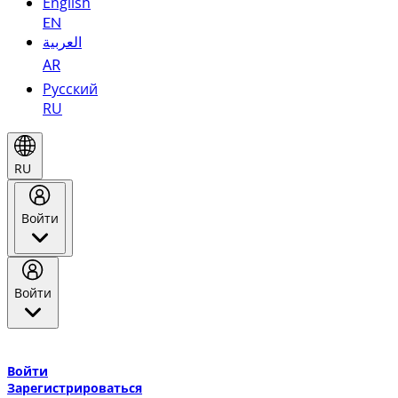
English
EN
العربية
AR
Русский
RU
RU
Войти
Войти
Добро пожаловать в Эмирейтс Skywards, программу лояльнос
авиакомпании Эмирейтс и теперь flydubai.
Войти
Зарегистрироваться