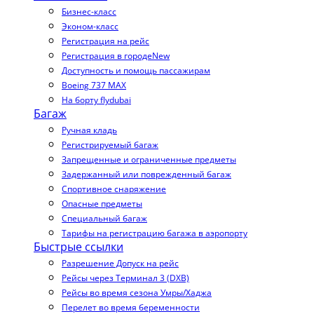
Бизнес-класс
Эконом-класс
Регистрация на рейс
Регистрация в городе
New
Доступность и помощь пассажирам
Boeing 737 MAX
На борту flydubai
Багаж
Ручная кладь
Регистрируемый багаж
Запрещенные и ограниченные предметы
Задержанный или поврежденный багаж
Спортивное снаряжение
Опасные предметы
Специальный багаж
Тарифы на регистрацию багажа в аэропорту
Быстрые ссылки
Разрешение Допуск на рейс
Рейсы через Терминал 3 (DXB)
Рейсы во время сезона Умры/Хаджа
Перелет во время беременности