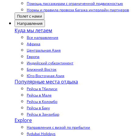
Помощь пассажирам с ограниченной подвижностью
Нормы и правила провоза багажа интерлайн-партнеров
Полет с нами
Направления
Куда мы летаем
Все направления
Африка
Центральная Азия
Европа
Индийский субконтинент
Ближний Восток
Юго-Восточная Азия
Популярные места отдыха
Рейсы в Тбилиси
Рейсы в Мале
Рейсы в Коломбо
Рейсы в Баку
Рейсы в Занзибар
Explore
Направления с визой по прибытии
flydubai Holidays