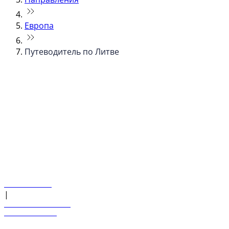
Европа
Путеводитель по Литве
© flydubai 2026. Все права защищены.
Наша политика
|
Условия и положения
+971 600 54 44 45