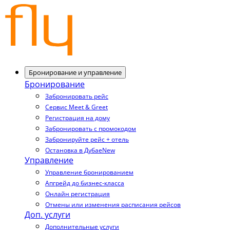
Бронирование и управление
Бронирование
Забронировать рейс
Сервис Meet & Greet
Регистрация на дому
Забронировать с промокодом
Забронируйте рейс + отель
Остановка в Дубае
New
Управление
Управление бронированием
Апгрейд до бизнес-класса
Онлайн регистрация
Отмены или изменения расписания рейсов
Доп. услуги
Дополнительные услуги