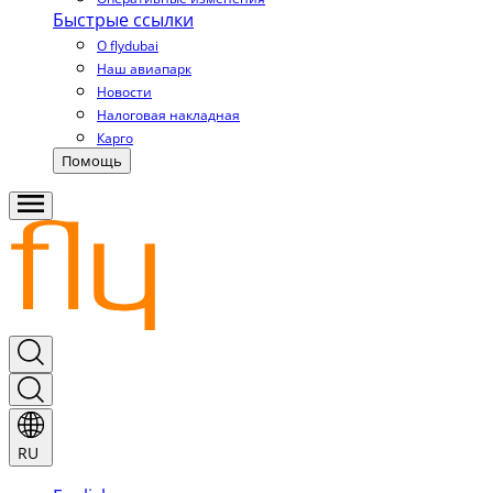
Быстрые ссылки
О flydubai
Наш авиапарк
Новости
Налоговая накладная
Карго
Помощь
RU