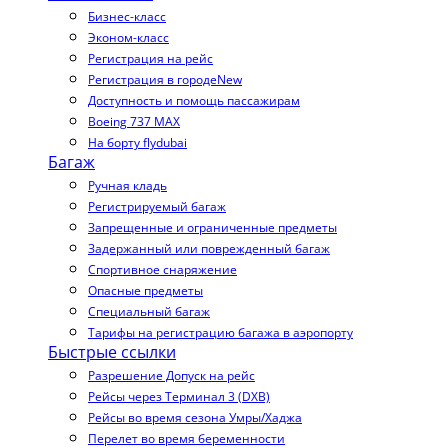
Бизнес-класс
Эконом-класс
Регистрация на рейс
Регистрация в городе
New
Доступность и помощь пассажирам
Boeing 737 MAX
На борту flydubai
Багаж
Ручная кладь
Регистрируемый багаж
Запрещенные и ограниченные предметы
Задержанный или поврежденный багаж
Спортивное снаряжение
Опасные предметы
Специальный багаж
Тарифы на регистрацию багажа в аэропорту
Быстрые ссылки
Разрешение Допуск на рейс
Рейсы через Терминал 3 (DXB)
Рейсы во время сезона Умры/Хаджа
Перелет во время беременности