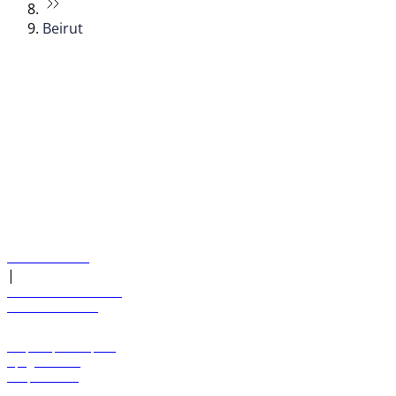
Beirut
© flydubai 2026. Все права защищены.
Наша политика
|
Условия и положения
+971 600 54 44 45
Забронировать рейс
Предложения
Направления
Багаж