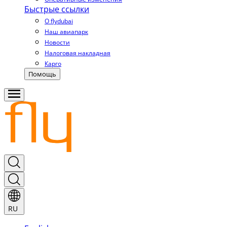
Быстрые ссылки
О flydubai
Наш авиапарк
Новости
Налоговая накладная
Карго
Помощь
RU