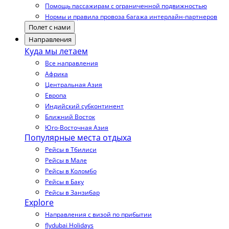
Помощь пассажирам с ограниченной подвижностью
Нормы и правила провоза багажа интерлайн-партнеров
Полет с нами
Направления
Куда мы летаем
Все направления
Африка
Центральная Азия
Европа
Индийский субконтинент
Ближний Восток
Юго-Восточная Азия
Популярные места отдыха
Рейсы в Тбилиси
Рейсы в Мале
Рейсы в Коломбо
Рейсы в Баку
Рейсы в Занзибар
Explore
Направления с визой по прибытии
flydubai Holidays