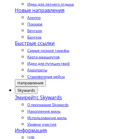
Идеи для летнего отдыха
Новые направления
Алеппо
Покхаре
Бенгази
Бангкок
Быстрые ссылки
Самые низкие тарифы
Карта маршрутов
Идеи для путешествий
Аэропорты
Стыковочные рейсы
Направления
Skywards
Эмирейтс Skywards
О программе Skywards
Накопление миль
Использование миль
Уровни участия
Информация
ЧЗВ