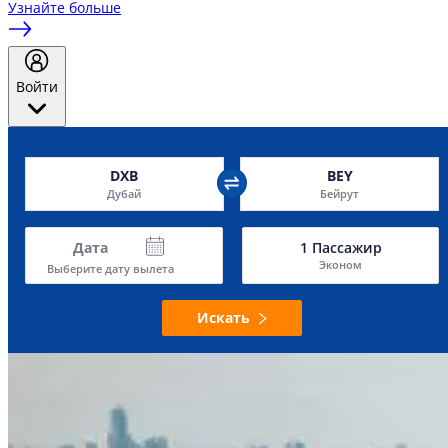
Узнайте больше
Войти
DXB
BEY
Дубай
Бейрут
Дата
1
Пассажир
Эконом
Выберите дату вылета
Искать