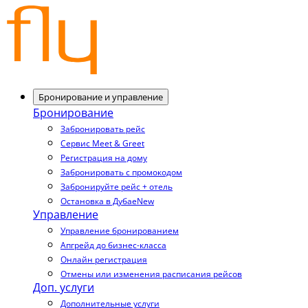
Бронирование и управление
Бронирование
Забронировать рейс
Сервис Meet & Greet
Регистрация на дому
Забронировать с промокодом
Забронируйте рейс + отель
Остановка в Дубае
New
Управление
Управление бронированием
Апгрейд до бизнес-класса
Онлайн регистрация
Отмены или изменения расписания рейсов
Доп. услуги
Дополнительные услуги