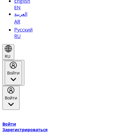
English
EN
العربية
AR
Русский
RU
RU
Войти
Войти
Добро пожаловать в Эмирейтс Skywards, программу лояльнос
авиакомпании Эмирейтс и теперь flydubai.
Войти
Зарегистрироваться