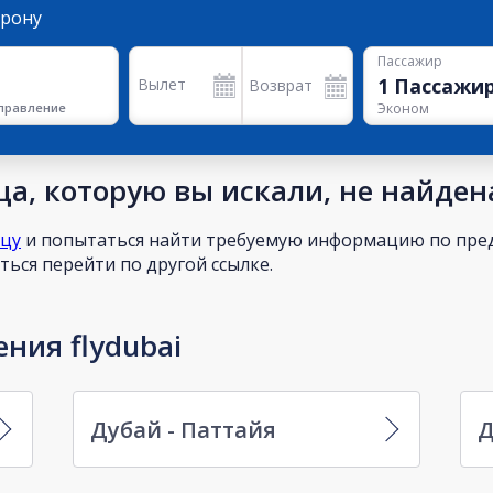
орону
Пассажир
1
Пассажи
Вылет
Возврат
правление
Эконом
а, которую вы искали, не найден
ицу
и попытаться найти требуемую информацию по пред
ься перейти по другой ссылке.
ния flydubai
Дубай - Паттайя
Д