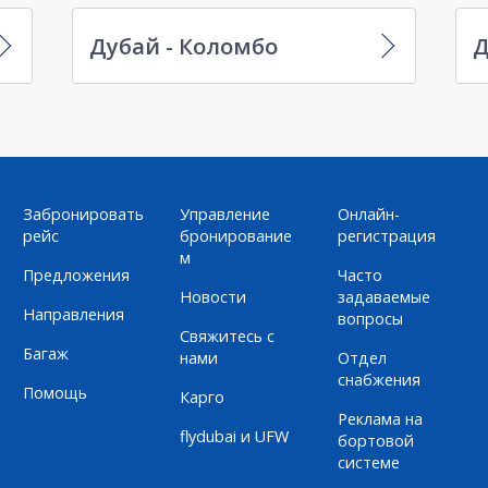
Дубай - Коломбо
Д
Забронировать
Управление
Онлайн-
рейс
бронирование
регистрация
м
Предложения
Часто
Новости
задаваемые
Направления
вопросы
Свяжитесь с
Багаж
нами
Отдел
снабжения
Помощь
Карго
Реклама на
flydubai и UFW
бортовой
системе