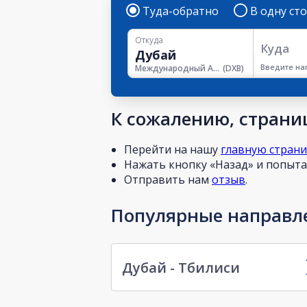
Туда-обратно
В одну ст
Откуда
Куда
Введите на
Международный Аэропорт Дубая
(
DXB
)
К сожалению, страниц
Перейти на нашу
главную стран
Нажать кнопку «Назад» и попытат
Отправить нам
отзыв
.
Популярные направле
Дубай - Тбилиси