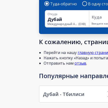
Туда-обратно
В одну ст
Откуда
Куда
Введите на
Международный Аэропорт Дубая
(
DXB
)
К сожалению, страниц
Перейти на нашу
главную стран
Нажать кнопку «Назад» и попытат
Отправить нам
отзыв
.
Популярные направле
Дубай - Тбилиси