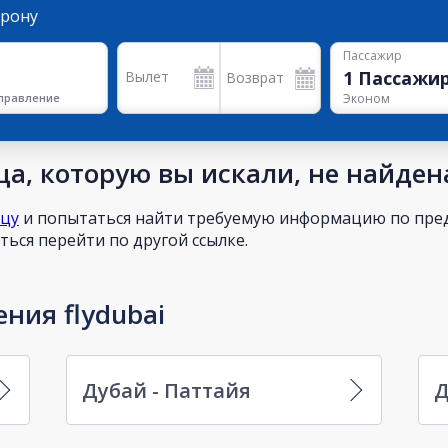
орону
Пассажир
1
Пассажи
Вылет
Возврат
правление
Эконом
а, которую вы искали, не найден
ицу
и попытаться найти требуемую информацию по пред
ься перейти по другой ссылке.
ния flydubai
Дубай - Паттайя
Д