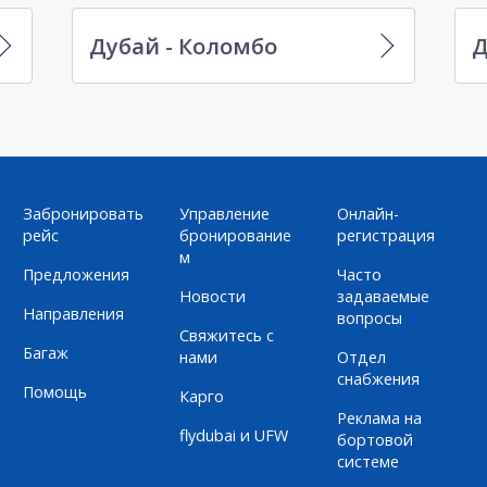
Дубай - Коломбо
Д
Забронировать
Управление
Онлайн-
рейс
бронирование
регистрация
м
Предложения
Часто
Новости
задаваемые
Направления
вопросы
Свяжитесь с
Багаж
нами
Отдел
снабжения
Помощь
Карго
Реклама на
flydubai и UFW
бортовой
системе