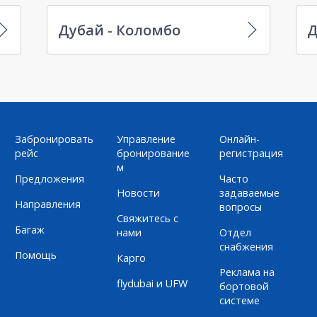
Дубай - Коломбо
Д
Забронировать
Управление
Онлайн-
рейс
бронирование
регистрация
м
Предложения
Часто
Новости
задаваемые
Направления
вопросы
Свяжитесь с
Багаж
нами
Отдел
снабжения
Помощь
Карго
Реклама на
flydubai и UFW
бортовой
системе