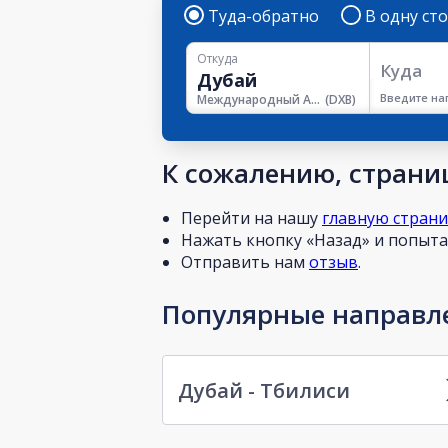
Туда-обратно
В одну ст
Откуда
Куда
Введите на
Международный Аэропорт Дубая
(
DXB
)
К сожалению, страниц
Перейти на нашу
главную стран
Нажать кнопку «Назад» и попытат
Отправить нам
отзыв
.
Популярные направле
Дубай - Тбилиси