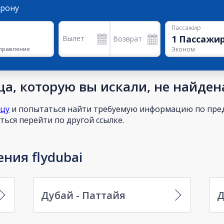
орону
Пассажир
1
Пассажи
Вылет
Возврат
правление
Эконом
а, которую вы искали, не найден
ицу
и попытаться найти требуемую информацию по пред
ься перейти по другой ссылке.
ния flydubai
Дубай - Паттайя
Д