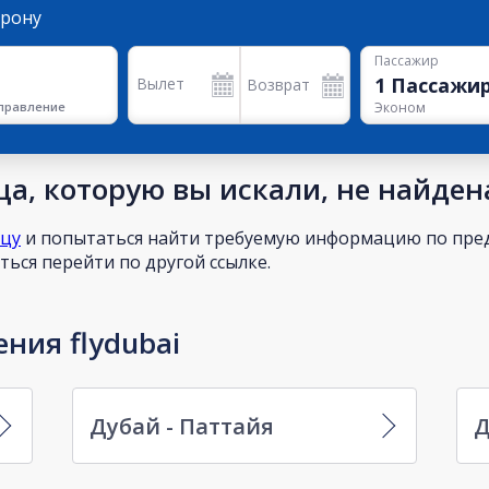
орону
Пассажир
1
Пассажи
Вылет
Возврат
правление
Эконом
а, которую вы искали, не найден
ицу
и попытаться найти требуемую информацию по пред
ься перейти по другой ссылке.
ния flydubai
Дубай - Паттайя
Д