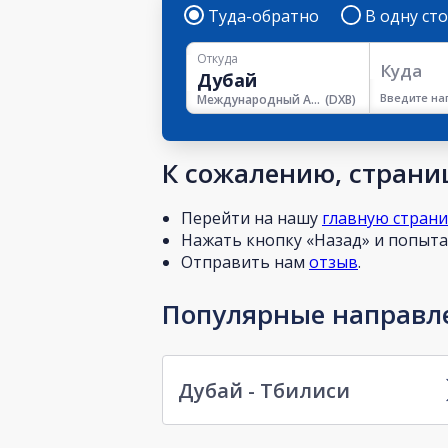
Туда-обратно
В одну ст
Откуда
Куда
Введите на
Международный Аэропорт Дубая
(
DXB
)
К сожалению, страниц
Перейти на нашу
главную стран
Нажать кнопку «Назад» и попытат
Отправить нам
отзыв
.
Популярные направле
Дубай - Тбилиси