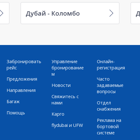
Дубай - Коломбо
Д
Забронировать
Управление
Онлайн-
рейс
бронирование
регистрация
м
Предложения
Часто
Новости
задаваемые
Направления
вопросы
Свяжитесь с
Багаж
нами
Отдел
снабжения
Помощь
Карго
Реклама на
flydubai и UFW
бортовой
системе