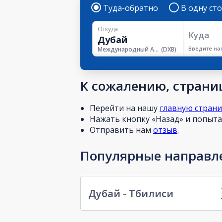
Туда-обратно
В одну ст
Откуда
Куда
Введите на
Международный Аэропорт Дубая
(
DXB
)
К сожалению, страниц
Перейти на нашу
главную стран
Нажать кнопку «Назад» и попытат
Отправить нам
отзыв
.
Популярные направле
Дубай - Тбилиси