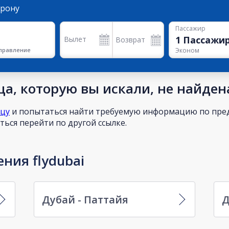
орону
Пассажир
1
Пассажи
Вылет
Возврат
правление
Эконом
а, которую вы искали, не найден
ицу
и попытаться найти требуемую информацию по пред
ься перейти по другой ссылке.
ния flydubai
Дубай - Паттайя
Д