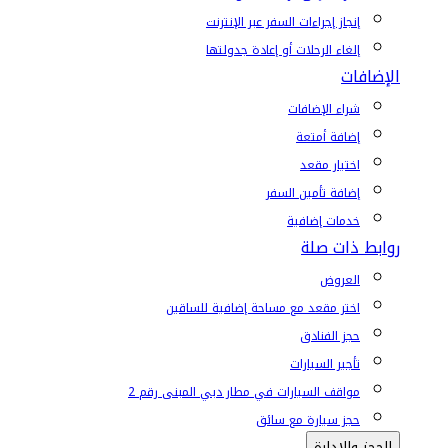
إنجاز إجراءات السفر عبر الإنترنت
إلغاء الرحلات أو إعادة جدولتها
الإضافات
شراء الإضافات
إضافة أمتعة
اختيار مقعد
إضافة تأمين السفر
خدمات إضافية
روابط ذات صلة
العروض
اختر مقعد مع مساحة إضافية للساقين
حجز الفنادق
تأجير السيارات
مواقف السيارات في مطار دبي المبنى رقم 2
حجز سيارة مع سائق
الحجز والإدارة