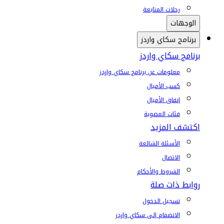
رحلات المتابعة
الوجهات
برنامج سكاي واردز
برنامج سكاي واردز
معلومات عن برنامج سكاي واردز
كسب الأميال
إنفاق الأميال
فئات العضوية
اكتشف المزيد
الأسئلة الشائعة
الاتصال
الشروط والأحكام
روابط ذات صلة
تسجيل الدخول
الانضمام إلى سكاي واردز