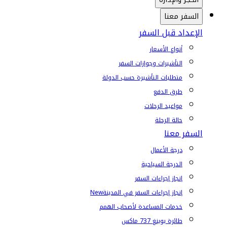
السفر معنا
الإعداد قبل السفر
أنواع الأسعار
التأشيرات وجوازات السفر
متطلبات التأشيرة حسب الدولة
طرق الدفع
مواعيد الرحلات
حالة الرحلة
السفر معنا
درجة الأعمال
الدرجة السياحية
إنجاز إجراءات السفر
إنجاز إجراءات السفر في المدينة
New
خدمات المساعدة لأصحاب الهمم
طائرة بوينغ 737 ماكس