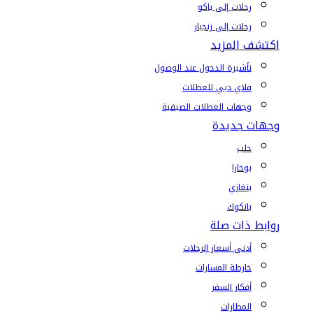
رحلات إلى باكو
رحلات إلى زنجبار
اكتشف المزيد
تأشيرة الدخول عند الوصول
فلاي دبي للعطلات
وجهات العطلات الصيفية
وجهات جديدة
حلب
بوخارا
بنغازي
بانكوك
روابط ذات صلة
أدنى أسعار الرحلات
خارطة المسارات
أفكار السفر
المطارات