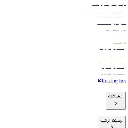
الإعلان على متن رحلاتنا
تسجيل الدخول لوكلاء السفر
أدنى أسعار الرحلات
فلاي دبي للعطلات
تأجير السيارات
فنادق
الوظائف
رحلات إلى تبيليسي
رحلات إلى الرياض
رحلات إلى مسقط
رحلات إلى ماليه
رحلات إلى كولومبو
معلومات عنا
المساعدة
الرحلات الرائجة