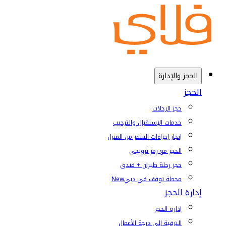
الحجز والإدارة
الحجز
حجز الرحلات
خدمات الإستقبال والترحيب
إنجاز إجراءات السفر من المنزل
الحجز مع رمز ترويجي
حجز رحلة طيران + فندق
محطة توقف في دبي
New
إدارة الحجز
إدارة الحجز
الترقية إلى درجة الأعمال