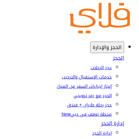
الحجز والإدارة
الحجز
حجز الرحلات
خدمات الإستقبال والترحيب
إنجاز إجراءات السفر من المنزل
الحجز مع رمز ترويجي
حجز رحلة طيران + فندق
محطة توقف في دبي
New
إدارة الحجز
إدارة الحجز