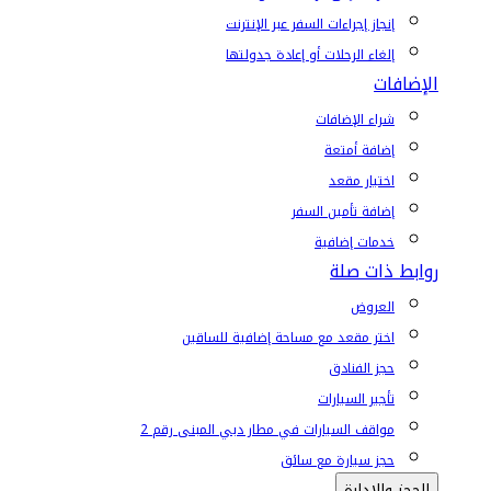
إنجاز إجراءات السفر عبر الإنترنت
إلغاء الرحلات أو إعادة جدولتها
الإضافات
شراء الإضافات
إضافة أمتعة
اختيار مقعد
إضافة تأمين السفر
خدمات إضافية
روابط ذات صلة
العروض
اختر مقعد مع مساحة إضافية للساقين
حجز الفنادق
تأجير السيارات
مواقف السيارات في مطار دبي المبنى رقم 2
حجز سيارة مع سائق
الحجز والإدارة