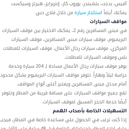
آفيس، بدجت، بتشبندر، يوروب كار، إنتربرايز، هيرتز وسيكست.
يمكنك أيضاً
استئجار سيارة
من خلال فلاي دبي.
مواقف السيارات
في مبنى المسافرين رقم 2، يمكنك الاختيار بين موقف السيارات
البريميوم، موقف سيارات مبنى المسافرين، موقف السيارات
المركزي، موقف سيارات رجال الأعمال، موقف السيارات للعطلات
بلس وموقف السيارات للعطلات.
يوفر موقف سيارات رجال الأعمال مساحة لـ 204 سيارة وخدمة
حراسة ليلاً ونهاراً. تتوفر مواقف السيارات البريميوم بشكل محدود
أمام مدخل مبنى المسافرين ويعتبر أغلى أنواع المواقف.
تقع جميع مواقف السيارات على مسافة قريبة من المطار وتتوفر
أيضًا خدمة الحجز المسبق لموقف السيارات.
التسهيلات الخاصة بأصحاب الهمم
إذا كنت ترغب في الحصول على مساعدة خاصة في المطار، فيجب
عليك إبلاغ المطار باحتياجاتك الخاصة قبل 48 ساعة على الأقل من