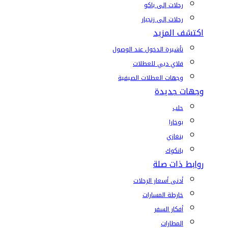
رحلات إلى باكو
رحلات إلى زنجبار
اكتشف المزيد
تأشيرة الدخول عند الوصول
فلاي دبي للعطلات
وجهات العطلات الصيفية
وجهات جديدة
حلب
بوخارا
بنغازي
بانكوك
روابط ذات صلة
أدنى أسعار الرحلات
خارطة المسارات
أفكار السفر
المطارات