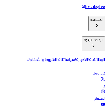
رحلات إلى كولومبو
معلومات عنا
المساعدة
الرحلات الرائجة
الوظائف
الأخبار
سياساتنا
الشروط والأحكام
فيس بوك
X
انستقرام