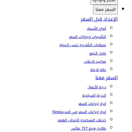
السفر معنا
الإعداد قبل السفر
أنواع الأسعار
التأشيرات وجوازات السفر
متطلبات التأشيرة حسب الدولة
طرق الدفع
مواعيد الرحلات
حالة الرحلة
السفر معنا
درجة الأعمال
الدرجة السياحية
إنجاز إجراءات السفر
إنجاز إجراءات السفر في المدينة
New
خدمات المساعدة لأصحاب الهمم
طائرة بوينغ 737 ماكس