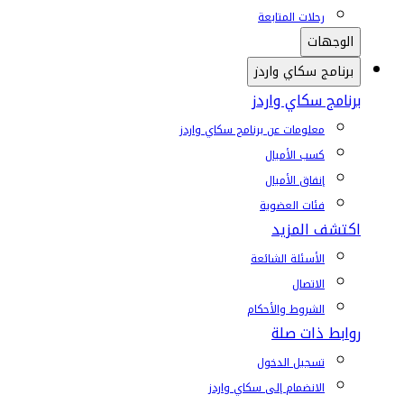
رحلات المتابعة
الوجهات
برنامج سكاي واردز
برنامج سكاي واردز
معلومات عن برنامج سكاي واردز
كسب الأميال
إنفاق الأميال
فئات العضوية
اكتشف المزيد
الأسئلة الشائعة
الاتصال
الشروط والأحكام
روابط ذات صلة
تسجيل الدخول
الانضمام إلى سكاي واردز