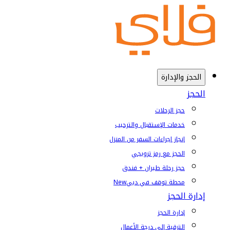
الحجز والإدارة
الحجز
حجز الرحلات
خدمات الإستقبال والترحيب
إنجاز إجراءات السفر من المنزل
الحجز مع رمز ترويجي
حجز رحلة طيران + فندق
محطة توقف في دبي
New
إدارة الحجز
إدارة الحجز
الترقية إلى درجة الأعمال