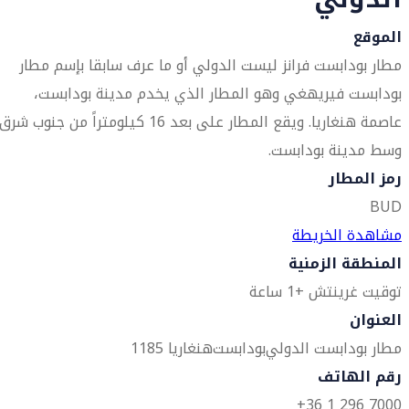
الموقع
مطار بودابست فرانز ليست الدولي أو ما عرف سابقا بإسم مطار
بودابست فيريهغي وهو المطار الذي يخدم مدينة بودابست،
عاصمة هنغاريا. ويقع المطار على بعد 16 كيلومتراً من جنوب شرق
وسط مدينة بودابست.
رمز المطار
BUD
مشاهدة الخريطة
المنطقة الزمنية
توقيت غرينتش +1 ساعة
العنوان
مطار بودابست الدولي
بودابست
هنغاريا 1185
رقم الهاتف
7000 296 1 36+