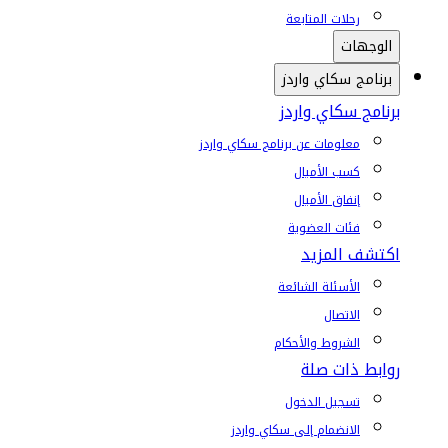
رحلات المتابعة
الوجهات
برنامج سكاي واردز
برنامج سكاي واردز
معلومات عن برنامج سكاي واردز
كسب الأميال
إنفاق الأميال
فئات العضوية
اكتشف المزيد
الأسئلة الشائعة
الاتصال
الشروط والأحكام
روابط ذات صلة
تسجيل الدخول
الانضمام إلى سكاي واردز