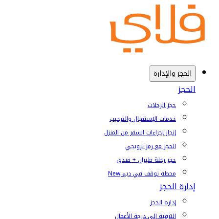
الحجز والإدارة
الحجز
حجز الرحلات
خدمات الإستقبال والترحيب
إنجاز إجراءات السفر من المنزل
الحجز مع رمز ترويجي
حجز رحلة طيران + فندق
محطة توقف في دبي
New
إدارة الحجز
إدارة الحجز
الترقية إلى درجة الأعمال