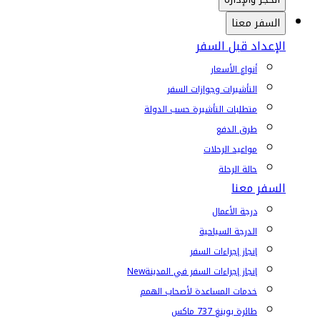
السفر معنا
الإعداد قبل السفر
أنواع الأسعار
التأشيرات وجوازات السفر
متطلبات التأشيرة حسب الدولة
طرق الدفع
مواعيد الرحلات
حالة الرحلة
السفر معنا
درجة الأعمال
الدرجة السياحية
إنجاز إجراءات السفر
إنجاز إجراءات السفر في المدينة
New
خدمات المساعدة لأصحاب الهمم
طائرة بوينغ 737 ماكس