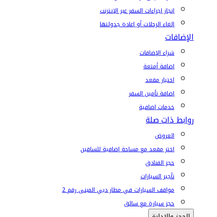
إنجاز إجراءات السفر عبر الإنترنت
إلغاء الرحلات أو إعادة جدولتها
الإضافات
شراء الإضافات
إضافة أمتعة
اختيار مقعد
إضافة تأمين السفر
خدمات إضافية
روابط ذات صلة
العروض
اختر مقعد مع مساحة إضافية للساقين
حجز الفنادق
تأجير السيارات
مواقف السيارات في مطار دبي المبنى رقم 2
حجز سيارة مع سائق
الحجز والإدارة