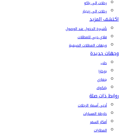
رحلات إلى باكو
رحلات إلى زنجبار
اكتشف المزيد
تأشيرة الدخول عند الوصول
فلاي دبي للعطلات
وجهات العطلات الصيفية
وجهات جديدة
حلب
بوخارا
بنغازي
بانكوك
روابط ذات صلة
أدنى أسعار الرحلات
خارطة المسارات
أفكار السفر
المطارات