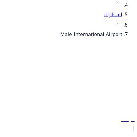
المطارات
Male International Airport
© فلاي دبي 2026. جميع الحقوق محفوظة.
سياساتنا
|
الشروط والأحكام