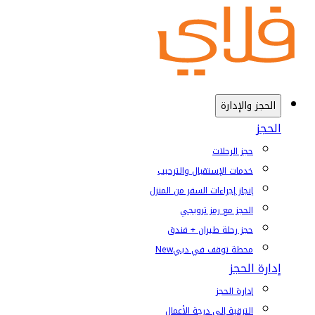
الحجز والإدارة
الحجز
حجز الرحلات
خدمات الإستقبال والترحيب
إنجاز إجراءات السفر من المنزل
الحجز مع رمز ترويجي
حجز رحلة طيران + فندق
محطة توقف في دبي
New
إدارة الحجز
إدارة الحجز
الترقية إلى درجة الأعمال