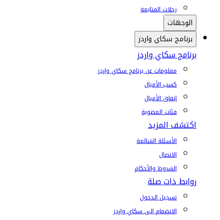
رحلات المتابعة
الوجهات
برنامج سكاي واردز
برنامج سكاي واردز
معلومات عن برنامج سكاي واردز
كسب الأميال
إنفاق الأميال
فئات العضوية
اكتشف المزيد
الأسئلة الشائعة
الاتصال
الشروط والأحكام
روابط ذات صلة
تسجيل الدخول
الانضمام إلى سكاي واردز