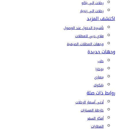
رحلات إلى باكو
رحلات إلى زنجبار
اكتشف المزيد
تأشيرة الدخول عند الوصول
فلاي دبي للعطلات
وجهات العطلات الصيفية
وجهات جديدة
حلب
بوخارا
بنغازي
بانكوك
روابط ذات صلة
أدنى أسعار الرحلات
خارطة المسارات
أفكار السفر
المطارات