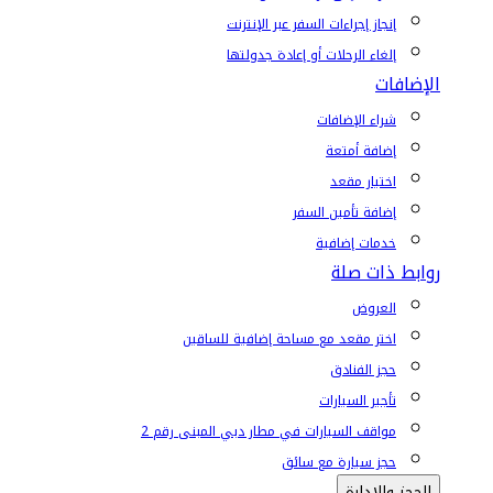
إنجاز إجراءات السفر عبر الإنترنت
إلغاء الرحلات أو إعادة جدولتها
الإضافات
شراء الإضافات
إضافة أمتعة
اختيار مقعد
إضافة تأمين السفر
خدمات إضافية
روابط ذات صلة
العروض
اختر مقعد مع مساحة إضافية للساقين
حجز الفنادق
تأجير السيارات
مواقف السيارات في مطار دبي المبنى رقم 2
حجز سيارة مع سائق
الحجز والإدارة