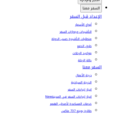
السفر معنا
الإعداد قبل السفر
أنواع الأسعار
التأشيرات وجوازات السفر
متطلبات التأشيرة حسب الدولة
طرق الدفع
مواعيد الرحلات
حالة الرحلة
السفر معنا
درجة الأعمال
الدرجة السياحية
إنجاز إجراءات السفر
إنجاز إجراءات السفر في المدينة
New
خدمات المساعدة لأصحاب الهمم
طائرة بوينغ 737 ماكس