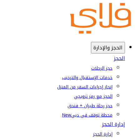
الحجز والإدارة
الحجز
حجز الرحلات
خدمات الإستقبال والترحيب
إنجاز إجراءات السفر من المنزل
الحجز مع رمز ترويجي
حجز رحلة طيران + فندق
محطة توقف في دبي
New
إدارة الحجز
إدارة الحجز