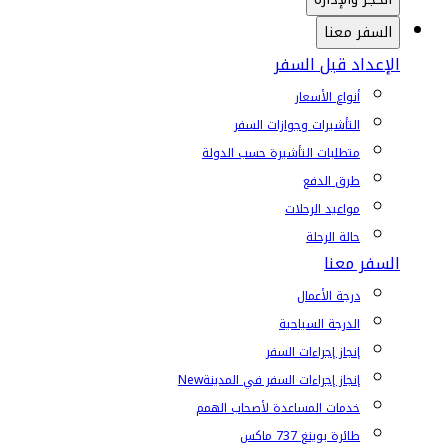
السفر معنا
الإعداد قبل السفر
أنواع الأسعار
التأشيرات وجوازات السفر
متطلبات التأشيرة حسب الدولة
طرق الدفع
مواعيد الرحلات
حالة الرحلة
السفر معنا
درجة الأعمال
الدرجة السياحية
إنجاز إجراءات السفر
إنجاز إجراءات السفر في المدينة
New
خدمات المساعدة لأصحاب الهمم
طائرة بوينغ 737 ماكس