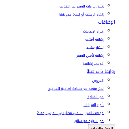
إنجاز إجراءات السفر عبر الإنترنت
إلغاء الرحلات أو إعادة جدولتها
الإضافات
شراء الإضافات
إضافة أمتعة
اختيار مقعد
إضافة تأمين السفر
خدمات إضافية
روابط ذات صلة
العروض
اختر مقعد مع مساحة إضافية للساقين
حجز الفنادق
تأجير السيارات
مواقف السيارات في مطار دبي المبنى رقم 2
حجز سيارة مع سائق
الحجز والإدارة