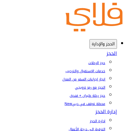
الحجز والإدارة
الحجز
حجز الرحلات
خدمات الإستقبال والترحيب
إنجاز إجراءات السفر من المنزل
الحجز مع رمز ترويجي
حجز رحلة طيران + فندق
محطة توقف في دبي
New
إدارة الحجز
إدارة الحجز
الترقية إلى درجة الأعمال