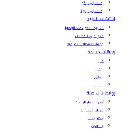
رحلات إلى باكو
رحلات إلى زنجبار
اكتشف المزيد
تأشيرة الدخول عند الوصول
فلاي دبي للعطلات
وجهات العطلات الصيفية
وجهات جديدة
حلب
بوخارا
بنغازي
بانكوك
روابط ذات صلة
أدنى أسعار الرحلات
خارطة المسارات
أفكار السفر
المطارات