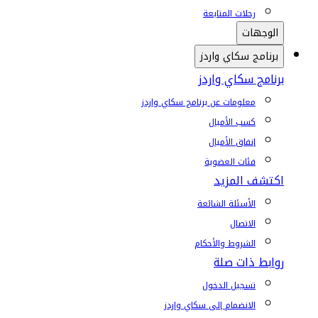
رحلات المتابعة
الوجهات
برنامج سكاي واردز
برنامج سكاي واردز
معلومات عن برنامج سكاي واردز
كسب الأميال
إنفاق الأميال
فئات العضوية
اكتشف المزيد
الأسئلة الشائعة
الاتصال
الشروط والأحكام
روابط ذات صلة
تسجيل الدخول
الانضمام إلى سكاي واردز