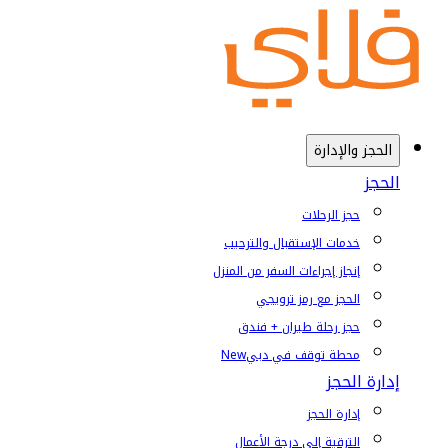
الحجز والإدارة
الحجز
حجز الرحلات
خدمات الإستقبال والترحيب
إنجاز إجراءات السفر من المنزل
الحجز مع رمز ترويجي
حجز رحلة طيران + فندق
محطة توقف في دبي
New
إدارة الحجز
إدارة الحجز
الترقية إلى درجة الأعمال