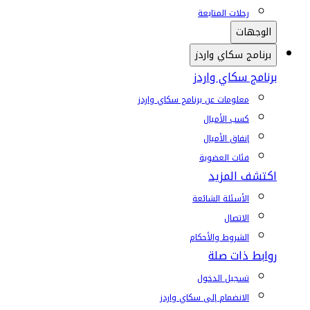
رحلات المتابعة
الوجهات
برنامج سكاي واردز
برنامج سكاي واردز
معلومات عن برنامج سكاي واردز
كسب الأميال
إنفاق الأميال
فئات العضوية
اكتشف المزيد
الأسئلة الشائعة
الاتصال
الشروط والأحكام
روابط ذات صلة
تسجيل الدخول
الانضمام إلى سكاي واردز