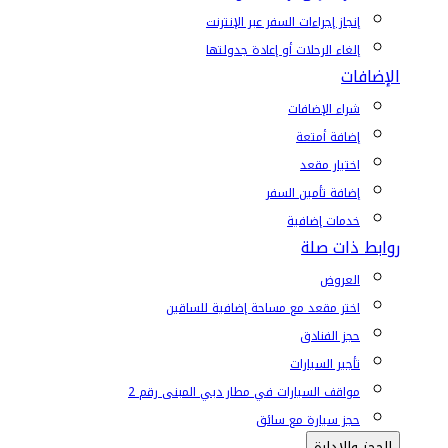
إنجاز إجراءات السفر عبر الإنترنت
إلغاء الرحلات أو إعادة جدولتها
الإضافات
شراء الإضافات
إضافة أمتعة
اختيار مقعد
إضافة تأمين السفر
خدمات إضافية
روابط ذات صلة
العروض
اختر مقعد مع مساحة إضافية للساقين
حجز الفنادق
تأجير السيارات
مواقف السيارات في مطار دبي المبنى رقم 2
حجز سيارة مع سائق
الحجز والإدارة