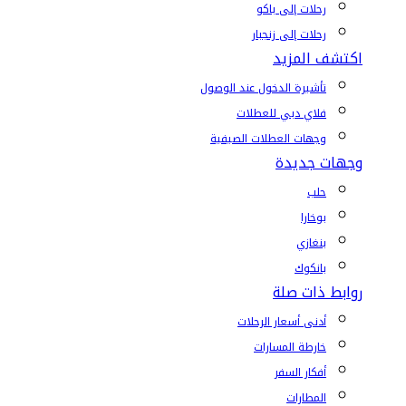
رحلات إلى باكو
رحلات إلى زنجبار
اكتشف المزيد
تأشيرة الدخول عند الوصول
فلاي دبي للعطلات
وجهات العطلات الصيفية
وجهات جديدة
حلب
بوخارا
بنغازي
بانكوك
روابط ذات صلة
أدنى أسعار الرحلات
خارطة المسارات
أفكار السفر
المطارات