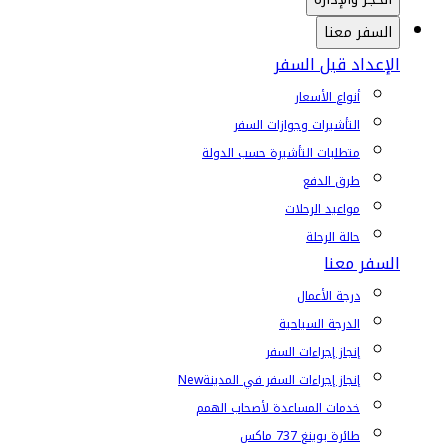
السفر معنا
الإعداد قبل السفر
أنواع الأسعار
التأشيرات وجوازات السفر
متطلبات التأشيرة حسب الدولة
طرق الدفع
مواعيد الرحلات
حالة الرحلة
السفر معنا
درجة الأعمال
الدرجة السياحية
إنجاز إجراءات السفر
إنجاز إجراءات السفر في المدينة
New
خدمات المساعدة لأصحاب الهمم
طائرة بوينغ 737 ماكس