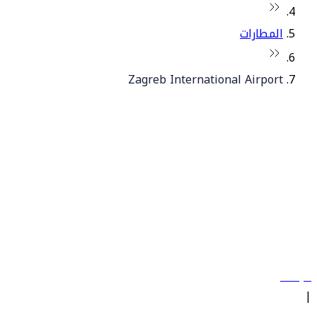
المطارات
Zagreb International Airport
© فلاي دبي 2026. جميع الحقوق محفوظة.
سياساتنا
|
الشروط والأحكام