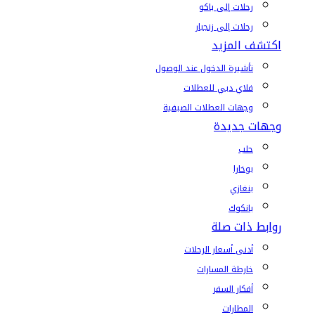
رحلات إلى باكو
رحلات إلى زنجبار
اكتشف المزيد
تأشيرة الدخول عند الوصول
فلاي دبي للعطلات
وجهات العطلات الصيفية
وجهات جديدة
حلب
بوخارا
بنغازي
بانكوك
روابط ذات صلة
أدنى أسعار الرحلات
خارطة المسارات
أفكار السفر
المطارات