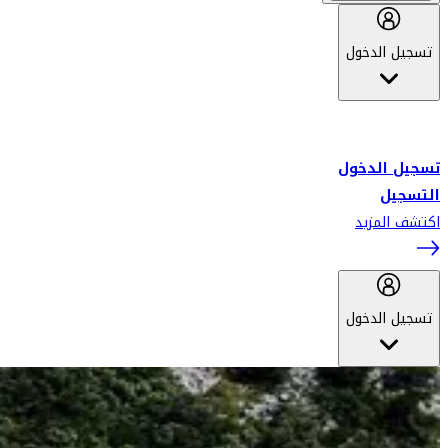
تسجيل الدخول
أهلاً بك في سكاي واردز طيران الإمارات برنامج الولاء المعتمد من قبل
طيران الإمارات، ومؤخراً فلاي دبي.
تسجيل الدخول
التسجيل
اكتشف المزيد
تسجيل الدخول