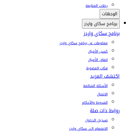
رحلات المتابعة
الوجهات
برنامج سكاي واردز
برنامج سكاي واردز
معلومات عن برنامج سكاي واردز
كسب الأميال
إنفاق الأميال
فئات العضوية
اكتشف المزيد
الأسئلة الشائعة
الاتصال
الشروط والأحكام
روابط ذات صلة
تسجيل الدخول
الانضمام إلى سكاي واردز