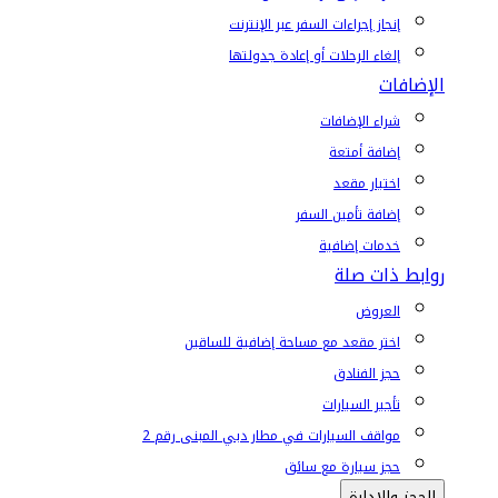
إنجاز إجراءات السفر عبر الإنترنت
إلغاء الرحلات أو إعادة جدولتها
الإضافات
شراء الإضافات
إضافة أمتعة
اختيار مقعد
إضافة تأمين السفر
خدمات إضافية
روابط ذات صلة
العروض
اختر مقعد مع مساحة إضافية للساقين
حجز الفنادق
تأجير السيارات
مواقف السيارات في مطار دبي المبنى رقم 2
حجز سيارة مع سائق
الحجز والإدارة