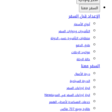
السفر معنا
الإعداد قبل السفر
أنواع الأسعار
التأشيرات وجوازات السفر
متطلبات التأشيرة حسب الدولة
طرق الدفع
مواعيد الرحلات
حالة الرحلة
السفر معنا
درجة الأعمال
الدرجة السياحية
إنجاز إجراءات السفر
إنجاز إجراءات السفر في المدينة
New
خدمات المساعدة لأصحاب الهمم
طائرة بوينغ 737 ماكس