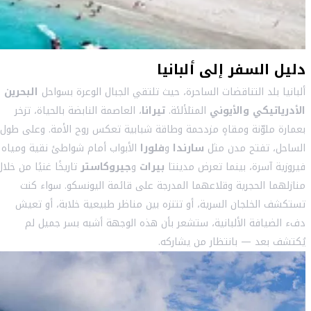
دليل السفر إلى ألبانيا
ألبانيا بلد التناقضات الساحرة، حيث تلتقي الجبال الوعرة بسواحل
البحرين
الأدرياتيكي والأيوني
المتلألئة.
تيرانا
، العاصمة النابضة بالحياة، تزخر
بعمارة ملوّنة ومقاهٍ مزدحمة وطاقة شبابية تعكس روح الأمة. وعلى طول
الساحل، تفتح مدن مثل
سارندا
و
فلورا
الأبواب أمام شواطئ نقية ومياه
فيروزية آسرة، بينما تعرض مدينتا
بيرات
و
جيروكاستر
تاريخًا غنيًا من خلال
منازلهما الحجرية وقلاعهما المدرجة على قائمة اليونسكو. سواء كنت
تستكشف الخلجان السرية، أو تتنزه بين مناظر طبيعية خلابة، أو تعيش
دفء الضيافة الألبانية، ستشعر بأن هذه الوجهة أشبه بسر جميل لم
يُكتشف بعد — بانتظار من يشاركه.