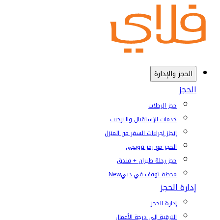
الحجز والإدارة
الحجز
حجز الرحلات
خدمات الإستقبال والترحيب
إنجاز إجراءات السفر من المنزل
الحجز مع رمز ترويجي
حجز رحلة طيران + فندق
محطة توقف في دبي
New
إدارة الحجز
إدارة الحجز
الترقية إلى درجة الأعمال