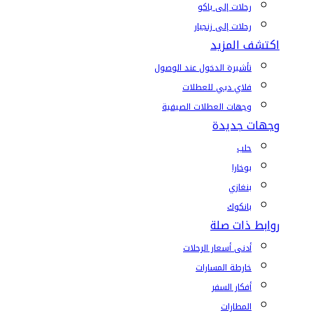
رحلات إلى باكو
رحلات إلى زنجبار
اكتشف المزيد
تأشيرة الدخول عند الوصول
فلاي دبي للعطلات
وجهات العطلات الصيفية
وجهات جديدة
حلب
بوخارا
بنغازي
بانكوك
روابط ذات صلة
أدنى أسعار الرحلات
خارطة المسارات
أفكار السفر
المطارات