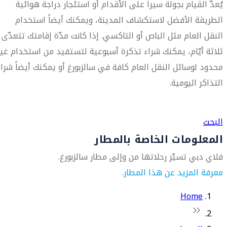
يُعدّ القيام بجولة سيراً على الأقدام أو استئجار دراجة هوائية
الطريقة الأفضل لاستكشاف المدينة، ويمكنك أيضاً استخدام
النقل العام مثل الباص أو التاكسي. إذا كانت مدّة إقامتك تتعدّى
ثلاثة أيّام، يمكنك شراء تذكرة أسبوعية لتستفيد من استخدام غير
محدود لوسائل النقل العام كافة في سالزبورغ أو يمكنك أيضاً شراء
التذاكر اليومية.
العثور على متجر السفر الأقرب إليك
البحث
المعلومات الخاصة بالمطار
فلاي دبي تسيّر رحلاتها من وإلى مطار سالزبورغ.
معرفة المزيد عن هذا المطار.
Home