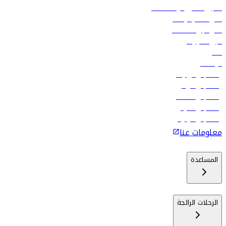
تسجيل الدخول لوكلاء السفر
أدنى أسعار الرحلات
فلاي دبي للعطلات
تأجير السيارات
فنادق
الوظائف
رحلات إلى تبيليسي
رحلات إلى الرياض
رحلات إلى مسقط
رحلات إلى ماليه
رحلات إلى كولومبو
معلومات عنا
المساعدة
الرحلات الرائجة