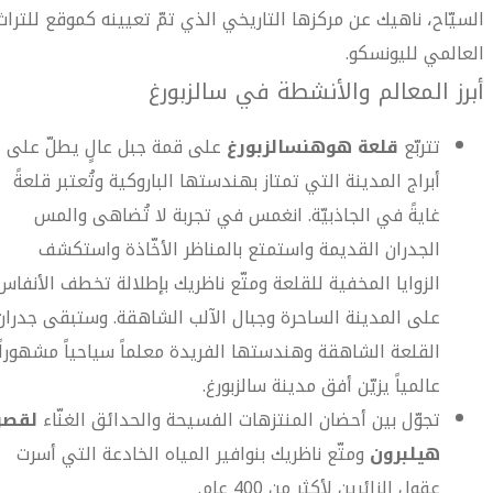
السيّاح، ناهيك عن مركزها التاريخي الذي تمّ تعيينه كموقع للتراث
العالمي لليونسكو.
أبرز المعالم والأنشطة في سالزبورغ
تتربّع
قلعة هوهنسالزبورغ
على قمة جبل عالٍ يطلّ على
أبراج المدينة التي تمتاز بهندستها الباروكية وتُعتبر قلعةً
غايةً في الجاذبيّة. انغمس في تجربة لا تُضاهى والمس
الجدران القديمة واستمتع بالمناظر الأخّاذة واستكشف
الزوايا المخفية للقلعة ومتّع ناظريك بإطلالة تخطف الأنفاس
على المدينة الساحرة وجبال الآلب الشاهقة. وستبقى جدران
القلعة الشاهقة وهندستها الفريدة معلماً سياحياً مشهوراً
عالمياً يزيّن أفق مدينة سالزبورغ.
تجوّل بين أحضان المنتزهات الفسيحة والحدائق الغنّاء
لقصر
هيلبرون
ومتّع ناظريك بنوافير المياه الخادعة التي أسرت
عقول الزائرين لأكثر من 400 عام.