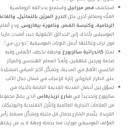
استكشف
قصر ميرابيل
واستمتع بحدائقه الرومانسية
الغنّاء ومعالم أخرى مثل
الدرج المزيّن بالتماثيل، والقاعة
الرخامية، وكنيسة القصر، ونافورة بيغاروس
، ودع أنغام
الموسيقى تأخذك إلى الحدائق الأيقونية حيث أنشدت ماريا
فون تراب وعائلتها أجمل النوتات الموسيقية "دو-ري-مي".
تمتاز
كاتدرائية سالزبورغ
بواجهة تخطف الأنفاس وقبة
ضخمة وبرجين شاهقين، وتُعدّ المعلم الهندسي والمركز
الكنسي الأهمّ في المدينة، وتشكّل أكثر المباني المشيّدة
على الطراز الباروكي إثارة للإعجاب في شمال جبال الآلب.
تسوّق بين أحضان المدينة القديمة النابضة بالحياة في
سالزبورغ وتحديداً في
شارع تريديغاس
الذي يضمّ مجموعة
من العلامات التجارية العالمية والنُزل التقليدية والبوتيكات
الفريدة. يتّسم الشارع بجمال قل مثيله ويشكّل مسقط رأس
المؤلف الموسيقي موزارت مما يجعله وجهة لا بد من زيارتها