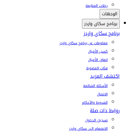
رحلات المتابعة
الوجهات
برنامج سكاي واردز
برنامج سكاي واردز
معلومات عن برنامج سكاي واردز
كسب الأميال
إنفاق الأميال
فئات العضوية
اكتشف المزيد
الأسئلة الشائعة
الاتصال
الشروط والأحكام
روابط ذات صلة
تسجيل الدخول
الانضمام إلى سكاي واردز