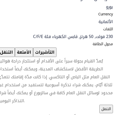
يورو
Currency
الألمانية
اللغات
230 فولت, 50 هرتز, قابس الكهرباء فئة C/F/E
محول الطاقة
التأشيرات
الأمتعة
التنقل
يُعدّ القيام بجولة سيراً على الأقدام أو استئجار دراجة هوائي
الطريقة الأفضل لاستكشاف المدينة، ويمكنك أيضاً استخدا
النقل العام مثل الباص أو التاكسي. إذا كانت مدّة إقامتك تتعدّ
ثلاثة أيّام، يمكنك شراء تذكرة أسبوعية لتستفيد من استخدام غي
محدود لوسائل النقل العام كافة في سالزبورغ أو يمكنك أيضاً شرا
التذاكر اليومية.
التنقل