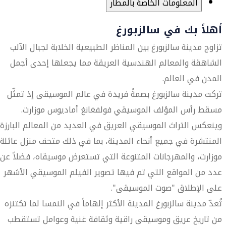
المعلومات الخاصة بالمطار
أهلاً بك في سالزبورغ
تزاوج مدينة سالزبورغ بين المناظر الطبيعية الخلابة لجبال الآلب
الشاهقة والمعالم الهندسية العريقة مما يجعلها إحدى أجمل
المدن في العالم.
تركت مدينة سالزبورغ بصمةً فريدة في عالم الموسيقى إذ تمثّل
مسقط رأس المؤلف الموسيقي فولفغانغ أماديوس موزارت.
وينعكس التراث الموسيقي العريق في العديد من المعالم البارزة
المنتشرة في جميع أنحاء المدينة، بما في ذلك متحف منزل عائلة
موزارت، والمهرجانات المتنوعة التي تستعرض موسيقاه، فضلاً عن
عدد من المواقع التي تم فيها تصوير الفيلم الموسيقي الأشهر
على الإطلاق "صوت الموسيقى".
تُعدّ مدينة سالزبورغ المدينة الأكثر إلهاماً في النمسا لما تكتنزه
من تاريخ عريق وموسيقى راقية وثقافة غنية وعوامل تستقطب