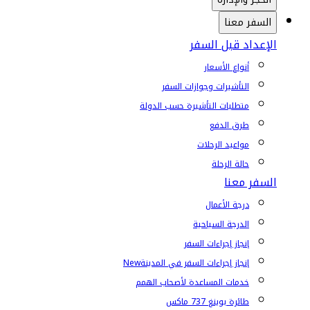
السفر معنا
الإعداد قبل السفر
أنواع الأسعار
التأشيرات وجوازات السفر
متطلبات التأشيرة حسب الدولة
طرق الدفع
مواعيد الرحلات
حالة الرحلة
السفر معنا
درجة الأعمال
الدرجة السياحية
إنجاز إجراءات السفر
إنجاز إجراءات السفر في المدينة
New
خدمات المساعدة لأصحاب الهمم
طائرة بوينغ 737 ماكس