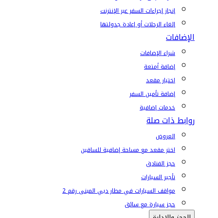
إنجاز إجراءات السفر عبر الإنترنت
إلغاء الرحلات أو إعادة جدولتها
الإضافات
شراء الإضافات
إضافة أمتعة
اختيار مقعد
إضافة تأمين السفر
خدمات إضافية
روابط ذات صلة
العروض
اختر مقعد مع مساحة إضافية للساقين
حجز الفنادق
تأجير السيارات
مواقف السيارات في مطار دبي المبنى رقم 2
حجز سيارة مع سائق
الحجز والإدارة