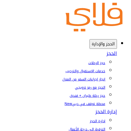
الحجز والإدارة
الحجز
حجز الرحلات
خدمات الإستقبال والترحيب
إنجاز إجراءات السفر من المنزل
الحجز مع رمز ترويجي
حجز رحلة طيران + فندق
محطة توقف في دبي
New
إدارة الحجز
إدارة الحجز
الترقية إلى درجة الأعمال