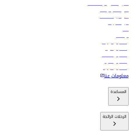
تسجيل الدخول لوكلاء السفر
أدنى أسعار الرحلات
فلاي دبي للعطلات
تأجير السيارات
فنادق
الوظائف
رحلات إلى تبيليسي
رحلات إلى الرياض
رحلات إلى مسقط
رحلات إلى ماليه
رحلات إلى كولومبو
معلومات عنا
المساعدة
الرحلات الرائجة