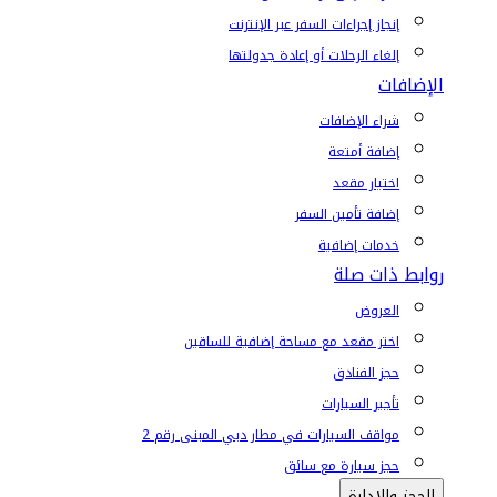
إنجاز إجراءات السفر عبر الإنترنت
إلغاء الرحلات أو إعادة جدولتها
الإضافات
شراء الإضافات
إضافة أمتعة
اختيار مقعد
إضافة تأمين السفر
خدمات إضافية
روابط ذات صلة
العروض
اختر مقعد مع مساحة إضافية للساقين
حجز الفنادق
تأجير السيارات
مواقف السيارات في مطار دبي المبنى رقم 2
حجز سيارة مع سائق
الحجز والإدارة