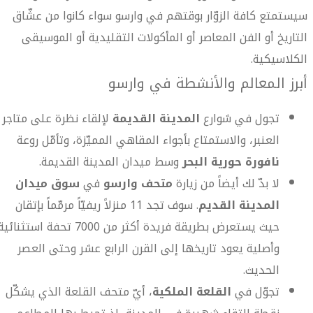
سيستمتع كافة الزوّار بوقتهم في وارسو سواء كانوا من عشّاق
التاريخ أو الفن المعاصر أو المأكولات التقليدية أو الموسيقى
الكلاسيكية.
أبرز المعالم والأنشطة في وارسو
تجول في شوارع
المدينة القديمة
لإلقاء نظرة على متاجر
العنبر، والاستمتاع بأجواء المقاهي المميّزة، وتأمّل روعة
نافورة حورية البحر
وسط ميدان المدينة القديمة.
لا بدّ لك أيضاً من زيارة
متحف وارسو
في
سوق ميدان
المدينة القديم
. سوف تجد 11 منزلاً ريفيّاً مرمّماً بإتقان
حيث يستعرض بطريقة فريدة أكثر من 7000 تحفة استثنائي
وأصلية يعود تاريخها إلى القرن الرابع عشر وحتى العصر
الحديث.
تجوّل في
القلعة الملكية
، أيّ متحف القلعة الذي يشكّل