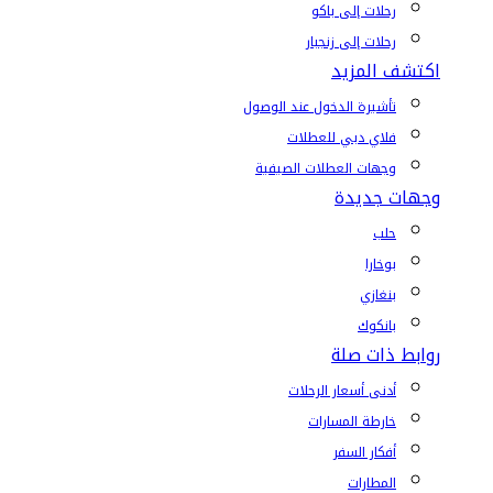
رحلات إلى باكو
رحلات إلى زنجبار
اكتشف المزيد
تأشيرة الدخول عند الوصول
فلاي دبي للعطلات
وجهات العطلات الصيفية
وجهات جديدة
حلب
بوخارا
بنغازي
بانكوك
روابط ذات صلة
أدنى أسعار الرحلات
خارطة المسارات
أفكار السفر
المطارات