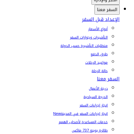
السفر معنا
الإعداد قبل السفر
أنواع الأسعار
التأشيرات وجوازات السفر
متطلبات التأشيرة حسب الدولة
طرق الدفع
مواعيد الرحلات
حالة الرحلة
السفر معنا
درجة الأعمال
الدرجة السياحية
إنجاز إجراءات السفر
إنجاز إجراءات السفر في المدينة
New
خدمات المساعدة لأصحاب الهمم
طائرة بوينغ 737 ماكس