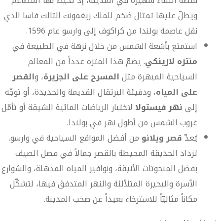
نقطة التقاء شهيرة في المدينة، إذ تحيط بها المطاعم
ويطلّ عليها تمثال ضخم للملك زيغمونت الثالث فاسا الذي
نقل عاصمة بولندا من كراكوف إلى وارسو عام 1596.
استمتع بأشعة الشمس من خلال نزهة في الطبيعة في
منتزه لازينكي
. يضمّ هذا المتزه عدداً من المعالم
السياحية المبهرة مثل
المسرح على الجزيرة
، و
القصر
على المياه
، ودفيئة البرتقال القديمة والجديدة، أو توجّه
إلى
نهر فيستولا
لاختبار الرياضات المائية الشيقة أو تأمّل
غروب الشمس من أطول نهر في بولندا.
يُعدّ
قصر ويلانو
من أفضل المواقع السياحية في وارسو.
تزداد الحديقة المحيطة بالقصر جمالاً في فصل الصيف
بفضل المنحوتات الأنيقة، ونوافير المياه المذهلة، والشوارع
الآسرة والبحيرة المتلألئة والنهر المتدفق فيها، لتشكّل
مكاناً مثاليّاً للاسترخاء بعيداً عن صخب المدينة.