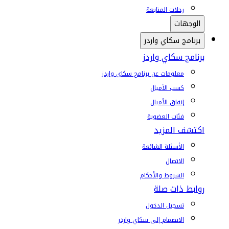
رحلات المتابعة
الوجهات
برنامج سكاي واردز
برنامج سكاي واردز
معلومات عن برنامج سكاي واردز
كسب الأميال
إنفاق الأميال
فئات العضوية
اكتشف المزيد
الأسئلة الشائعة
الاتصال
الشروط والأحكام
روابط ذات صلة
تسجيل الدخول
الانضمام إلى سكاي واردز