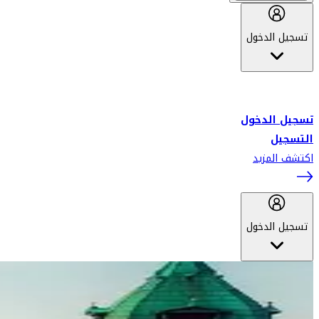
تسجيل الدخول
أهلاً بك في سكاي واردز طيران الإمارات برنامج الولاء المعتمد من قبل
طيران الإمارات، ومؤخراً فلاي دبي.
تسجيل الدخول
التسجيل
اكتشف المزيد
تسجيل الدخول