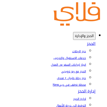
الحجز والإدارة
الحجز
حجز الرحلات
خدمات الإستقبال والترحيب
إنجاز إجراءات السفر من المنزل
الحجز مع رمز ترويجي
حجز رحلة طيران + فندق
محطة توقف في دبي
New
إدارة الحجز
إدارة الحجز
الترقية إلى درجة الأعمال