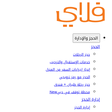
الحجز والإدارة
الحجز
حجز الرحلات
خدمات الإستقبال والترحيب
إنجاز إجراءات السفر من المنزل
الحجز مع رمز ترويجي
حجز رحلة طيران + فندق
محطة توقف في دبي
New
إدارة الحجز
إدارة الحجز