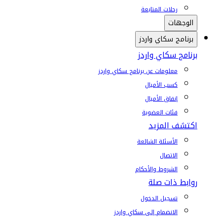
رحلات المتابعة
الوجهات
برنامج سكاي واردز
برنامج سكاي واردز
معلومات عن برنامج سكاي واردز
كسب الأميال
إنفاق الأميال
فئات العضوية
اكتشف المزيد
الأسئلة الشائعة
الاتصال
الشروط والأحكام
روابط ذات صلة
تسجيل الدخول
الانضمام إلى سكاي واردز