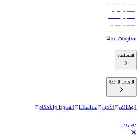
رحلات إلى تبيليسي
رحلات إلى الرياض
رحلات إلى مسقط
رحلات إلى ماليه
رحلات إلى كولومبو
معلومات عنا
المساعدة
الرحلات الرائجة
الوظائف
الأخبار
سياساتنا
الشروط والأحكام
فيس بوك