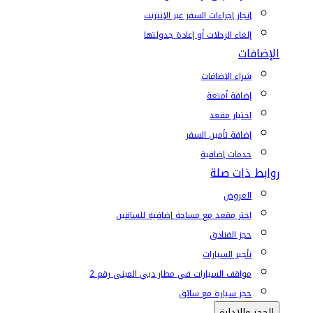
إنجاز إجراءات السفر عبر الإنترنت
إلغاء الرحلات أو إعادة جدولتها
الإضافات
شراء الإضافات
إضافة أمتعة
اختيار مقعد
إضافة تأمين السفر
خدمات إضافية
روابط ذات صلة
العروض
اختر مقعد مع مساحة إضافية للساقين
حجز الفنادق
تأجير السيارات
مواقف السيارات في مطار دبي المبنى رقم 2
حجز سيارة مع سائق
الحجز والإدارة