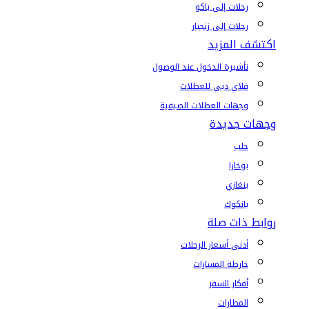
رحلات إلى باكو
رحلات إلى زنجبار
اكتشف المزيد
تأشيرة الدخول عند الوصول
فلاي دبي للعطلات
وجهات العطلات الصيفية
وجهات جديدة
حلب
بوخارا
بنغازي
بانكوك
روابط ذات صلة
أدنى أسعار الرحلات
خارطة المسارات
أفكار السفر
المطارات