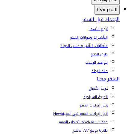
السفر معنا
الإعداد قبل السفر
أنواع الأسعار
التأشيرات وجوازات السفر
متطلبات التأشيرة حسب الدولة
طرق الدفع
مواعيد الرحلات
حالة الرحلة
السفر معنا
درجة الأعمال
الدرجة السياحية
إنجاز إجراءات السفر
إنجاز إجراءات السفر في المدينة
New
خدمات المساعدة لأصحاب الهمم
طائرة بوينغ 737 ماكس