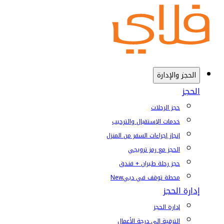
الحجز والإدارة
الحجز
حجز الرحلات
خدمات الإستقبال والترحيب
إنجاز إجراءات السفر من المنزل
الحجز مع رمز ترويجي
حجز رحلة طيران + فندق
محطة توقف في دبي
New
إدارة الحجز
إدارة الحجز
الترقية إلى درجة الأعمال