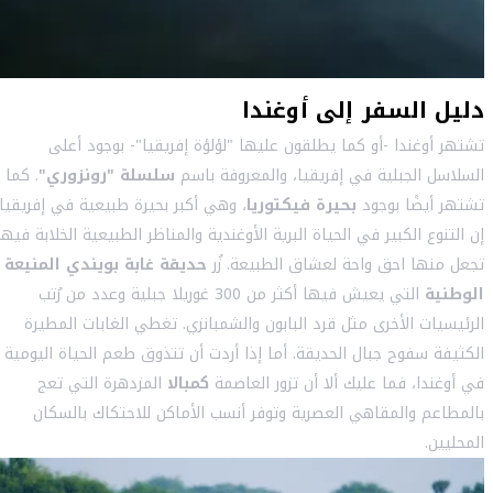
دليل السفر إلى أوغندا
تشتهر أوغندا -أو كما يطلقون عليها "لؤلؤة إفريقيا"- بوجود أعلى
السلاسل الجبلية في إفريقيا، والمعروفة باسم
سلسلة "رونزوري"
. كما
تشتهر أيضًا بوجود
بحيرة
فيكتوريا
، وهي أكبر بحيرة طبيعية في إفريقيا.
إن التنوع الكبير في الحياة البرية الأوغندية والمناظر الطبيعية الخلابة فيها
تجعل منها احق واحة لعشاق الطبيعة. زُر
حديقة غابة بويندي المنيعة
الوطنية
التي يعيش فيها أكثر من 300 غوريلا جبلية وعدد من رُتب
الرئيسيات الأخرى مثل قرد البابون والشمبانزي. تغطي الغابات المطيرة
الكثيفة سفوح جبال الحديقة. أما إذا أردت أن تتذوق طعم الحياة اليومية
في أوغندا، فما عليك ألا أن تزور العاصمة
كمبالا
المزدهرة التي تعج
بالمطاعم والمقاهي العصرية وتوفر أنسب الأماكن للاحتكاك بالسكان
المحليين.