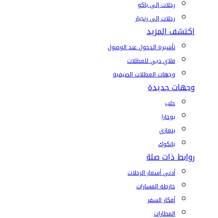
رحلات إلى باكو
رحلات إلى زنجبار
اكتشف المزيد
تأشيرة الدخول عند الوصول
فلاي دبي للعطلات
وجهات العطلات الصيفية
وجهات جديدة
حلب
بوخارا
بنغازي
بانكوك
روابط ذات صلة
أدنى أسعار الرحلات
خارطة المسارات
أفكار السفر
المطارات