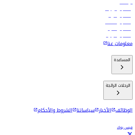
الوظائف
رحلات إلى تبيليسي
رحلات إلى الرياض
رحلات إلى مسقط
رحلات إلى ماليه
رحلات إلى كولومبو
معلومات عنا
المساعدة
الرحلات الرائجة
الوظائف
الأخبار
سياساتنا
الشروط والأحكام
فيس بوك