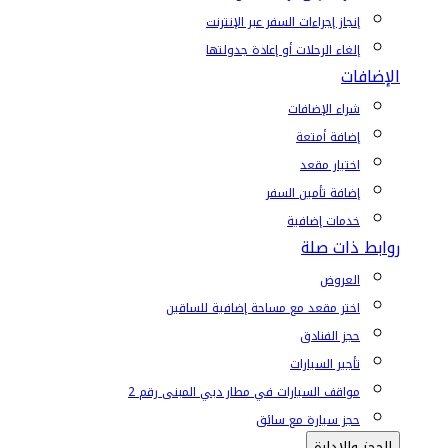
إنجاز إجراءات السفر عبر الإنترنت
إلغاء الرحلات أو إعادة جدولتها
الإضافات
شراء الإضافات
إضافة أمتعة
اختيار مقعد
إضافة تأمين السفر
خدمات إضافية
روابط ذات صلة
العروض
اختر مقعد مع مساحة إضافية للساقين
حجز الفنادق
تأجير السيارات
مواقف السيارات في مطار دبي المبنى رقم 2
حجز سيارة مع سائق
الحجز والإدارة