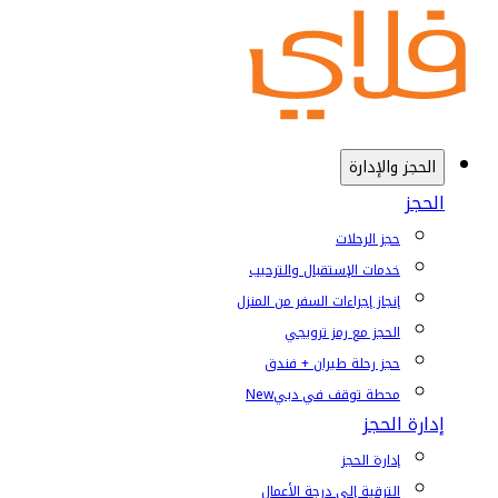
الحجز والإدارة
الحجز
حجز الرحلات
خدمات الإستقبال والترحيب
إنجاز إجراءات السفر من المنزل
الحجز مع رمز ترويجي
حجز رحلة طيران + فندق
محطة توقف في دبي
New
إدارة الحجز
إدارة الحجز
الترقية إلى درجة الأعمال