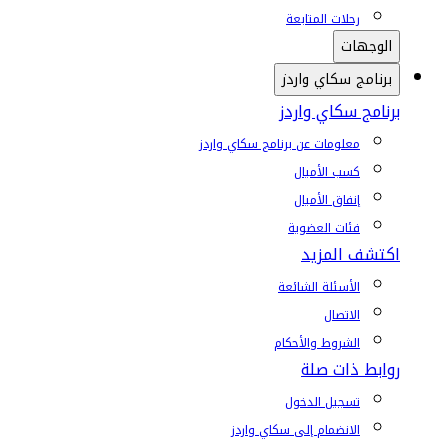
رحلات المتابعة
الوجهات
برنامج سكاي واردز
برنامج سكاي واردز
معلومات عن برنامج سكاي واردز
كسب الأميال
إنفاق الأميال
فئات العضوية
اكتشف المزيد
الأسئلة الشائعة
الاتصال
الشروط والأحكام
روابط ذات صلة
تسجيل الدخول
الانضمام إلى سكاي واردز