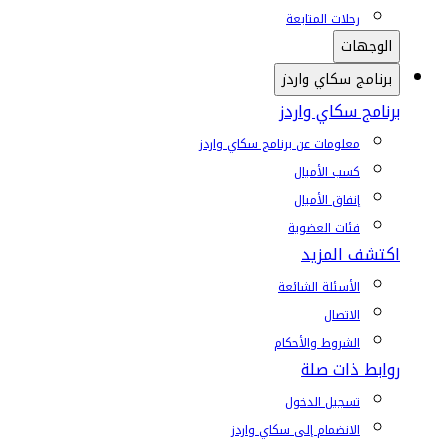
رحلات المتابعة
الوجهات
برنامج سكاي واردز
برنامج سكاي واردز
معلومات عن برنامج سكاي واردز
كسب الأميال
إنفاق الأميال
فئات العضوية
اكتشف المزيد
الأسئلة الشائعة
الاتصال
الشروط والأحكام
روابط ذات صلة
تسجيل الدخول
الانضمام إلى سكاي واردز