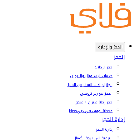
الحجز والإدارة
الحجز
حجز الرحلات
خدمات الإستقبال والترحيب
إنجاز إجراءات السفر من المنزل
الحجز مع رمز ترويجي
حجز رحلة طيران + فندق
محطة توقف في دبي
New
إدارة الحجز
إدارة الحجز
الترقية إلى درجة الأعمال