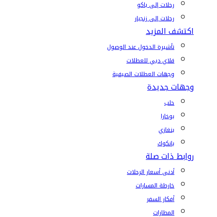
رحلات إلى باكو
رحلات إلى زنجبار
اكتشف المزيد
تأشيرة الدخول عند الوصول
فلاي دبي للعطلات
وجهات العطلات الصيفية
وجهات جديدة
حلب
بوخارا
بنغازي
بانكوك
روابط ذات صلة
أدنى أسعار الرحلات
خارطة المسارات
أفكار السفر
المطارات