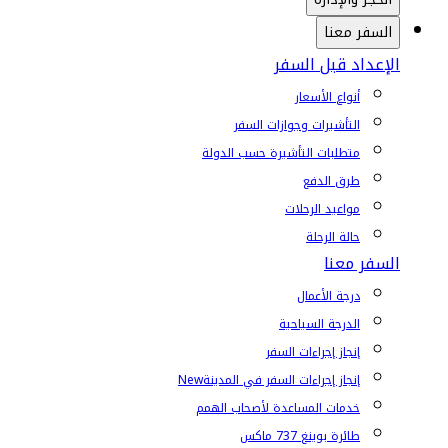
السفر معنا
الإعداد قبل السفر
أنواع الأسعار
التأشيرات وجوازات السفر
متطلبات التأشيرة حسب الدولة
طرق الدفع
مواعيد الرحلات
حالة الرحلة
السفر معنا
درجة الأعمال
الدرجة السياحية
إنجاز إجراءات السفر
إنجاز إجراءات السفر في المدينة
New
خدمات المساعدة لأصحاب الهمم
طائرة بوينغ 737 ماكس