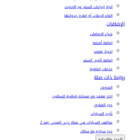
إنجاز إجراءات السفر عبر الإنترنت
إلغاء الرحلات أو إعادة جدولتها
الإضافات
شراء الإضافات
إضافة أمتعة
اختيار مقعد
إضافة تأمين السفر
خدمات إضافية
روابط ذات صلة
العروض
اختر مقعد مع مساحة إضافية للساقين
حجز الفنادق
تأجير السيارات
مواقف السيارات في مطار دبي المبنى رقم 2
حجز سيارة مع سائق
الحجز والإدارة