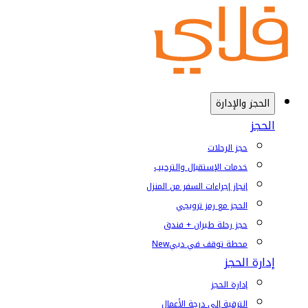
الحجز والإدارة
الحجز
حجز الرحلات
خدمات الإستقبال والترحيب
إنجاز إجراءات السفر من المنزل
الحجز مع رمز ترويجي
حجز رحلة طيران + فندق
محطة توقف في دبي
New
إدارة الحجز
إدارة الحجز
الترقية إلى درجة الأعمال