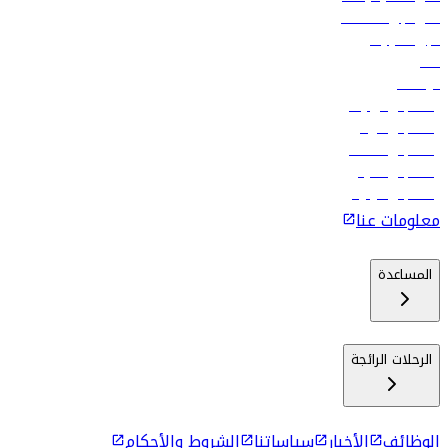
فلاي دبي للعطلات
تأجير السيارات
فنادق
الوظائف
رحلات إلى تبيليسي
رحلات إلى الرياض
رحلات إلى مسقط
رحلات إلى ماليه
رحلات إلى كولومبو
معلومات عنا
المساعدة
الرحلات الرائجة
الوظائف
الأخبار
سياساتنا
الشروط والأحكام