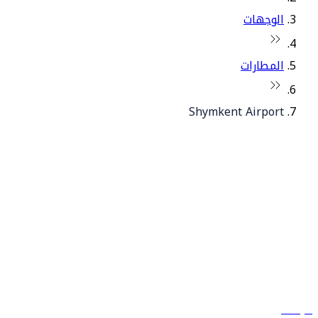
الوجهات
المطارات
Shymkent Airport
© فلاي دبي 2026. جميع الحقوق محفوظة.
سياساتنا