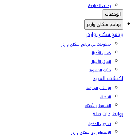
رحلات المتابعة
الوجهات
برنامج سكاي واردز
برنامج سكاي واردز
معلومات عن برنامج سكاي واردز
كسب الأميال
إنفاق الأميال
فئات العضوية
اكتشف المزيد
الأسئلة الشائعة
الاتصال
الشروط والأحكام
روابط ذات صلة
تسجيل الدخول
الانضمام إلى سكاي واردز