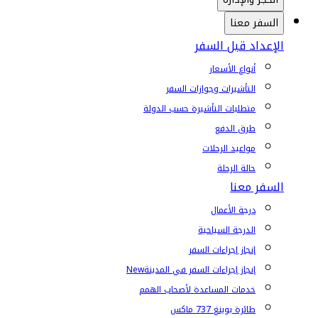
السفر معنا
الإعداد قبل السفر
أنواع الأسعار
التأشيرات وجوازات السفر
متطلبات التأشيرة حسب الدولة
طرق الدفع
مواعيد الرحلات
حالة الرحلة
السفر معنا
درجة الأعمال
الدرجة السياحية
إنجاز إجراءات السفر
إنجاز إجراءات السفر في المدينة
New
خدمات المساعدة لأصحاب الهمم
طائرة بوينغ 737 ماكس