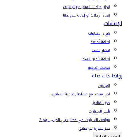
إنجاز إجراءات السفر عبر الإنترنت
إلغاء الرحلات أو إعادة جدولتها
الإضافات
شراء الإضافات
إضافة أمتعة
اختيار مقعد
إضافة تأمين السفر
خدمات إضافية
روابط ذات صلة
العروض
اختر مقعد مع مساحة إضافية للساقين
حجز الفنادق
تأجير السيارات
مواقف السيارات في مطار دبي المبنى رقم 2
حجز سيارة مع سائق
الحجز والإدارة