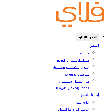
الحجز والإدارة
الحجز
حجز الرحلات
خدمات الإستقبال والترحيب
إنجاز إجراءات السفر من المنزل
الحجز مع رمز ترويجي
حجز رحلة طيران + فندق
محطة توقف في دبي
New
إدارة الحجز
إدارة الحجز
الترقية إلى درجة الأعمال