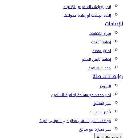
إنجاز إجراءات السفر عبر الإنترنت
إلغاء الرحلات أو إعادة جدولتها
الإضافات
شراء الإضافات
إضافة أمتعة
اختيار مقعد
إضافة تأمين السفر
خدمات إضافية
روابط ذات صلة
العروض
اختر مقعد مع مساحة إضافية للساقين
حجز الفنادق
تأجير السيارات
مواقف السيارات في مطار دبي المبنى رقم 2
حجز سيارة مع سائق
الحجز والإدارة