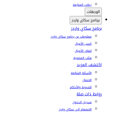
رحلات المتابعة
الوجهات
برنامج سكاي واردز
برنامج سكاي واردز
معلومات عن برنامج سكاي واردز
كسب الأميال
إنفاق الأميال
فئات العضوية
اكتشف المزيد
الأسئلة الشائعة
الاتصال
الشروط والأحكام
روابط ذات صلة
تسجيل الدخول
الانضمام إلى سكاي واردز