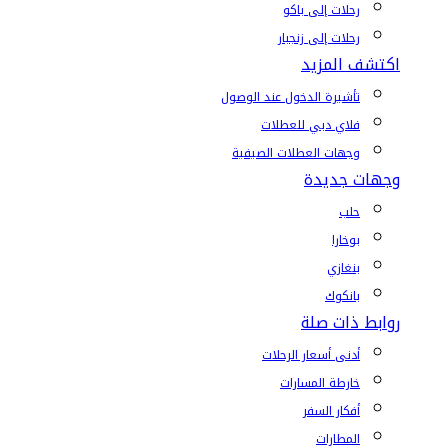
رحلات إلى باكو
رحلات إلى زنجبار
اكتشف المزيد
تأشيرة الدخول عند الوصول
فلاي دبي للعطلات
وجهات العطلات الصيفية
وجهات جديدة
حلب
بوخارا
بنغازي
بانكوك
روابط ذات صلة
أدنى أسعار الرحلات
خارطة المسارات
أفكار السفر
المطارات