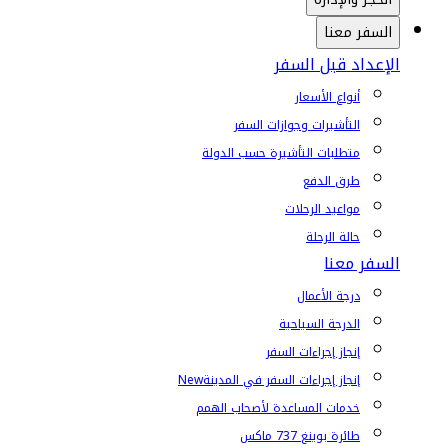
السفر معنا
الإعداد قبل السفر
أنواع الأسعار
التأشيرات وجوازات السفر
متطلبات التأشيرة حسب الدولة
طرق الدفع
مواعيد الرحلات
حالة الرحلة
السفر معنا
درجة الأعمال
الدرجة السياحية
إنجاز إجراءات السفر
إنجاز إجراءات السفر في المدينة
New
خدمات المساعدة لأصحاب الهمم
طائرة بوينغ 737 ماكس