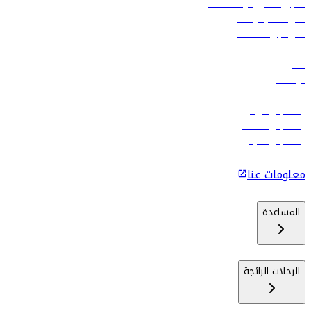
تسجيل الدخول لوكلاء السفر
أدنى أسعار الرحلات
فلاي دبي للعطلات
تأجير السيارات
فنادق
الوظائف
رحلات إلى تبيليسي
رحلات إلى الرياض
رحلات إلى مسقط
رحلات إلى ماليه
رحلات إلى كولومبو
معلومات عنا
المساعدة
الرحلات الرائجة