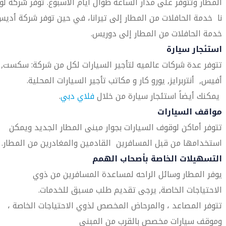
المطار وتتوفر على مدار الساعة طوال أيام الأسبوع. توفر شركة لو-
نا خدمة الحافلات من المطار إلى تيرانا، في حين توفر شركة أدي
خدمة الحافلات من المطار إلى دوريس.
استئجار سيارة
تتوفر عدة شركات عالميه لتأجير السيارات لكل من شركة: سكست,
أفيس, أنتربرايز, يورو كار و مكاتب تأجير السيارات المحلية.
يمكنك أيضاً استئجار سيارة من خلال
فلاي دبي
.
مواقف السيارات
تتوفر أماكن لوقوف السيارات بجوار مبنى المطار الجديد ويمكن
استخدامها من قبل المسافرين القادمين والمغادرين من المطار.
التسهيلات الخاصة بأصحاب الهمم
يوفر المطار وسائل الراحه لمساعدة المسافرين من ذوي
الاحتياجات الخاصة, يرجى تقديم طلب مسبق للخدمات.
تتوفر المصاعد ، والمرحاض المخصص لذوي الاحتياجات الخاصة ،
وموقف سيارات مخصص بالقرب من المبنى