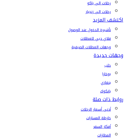
رحلات إلى باكو
رحلات إلى زنجبار
اكتشف المزيد
تأشيرة الدخول عند الوصول
فلاي دبي للعطلات
وجهات العطلات الصيفية
وجهات جديدة
حلب
بوخارا
بنغازي
بانكوك
روابط ذات صلة
أدنى أسعار الرحلات
خارطة المسارات
أفكار السفر
المطارات