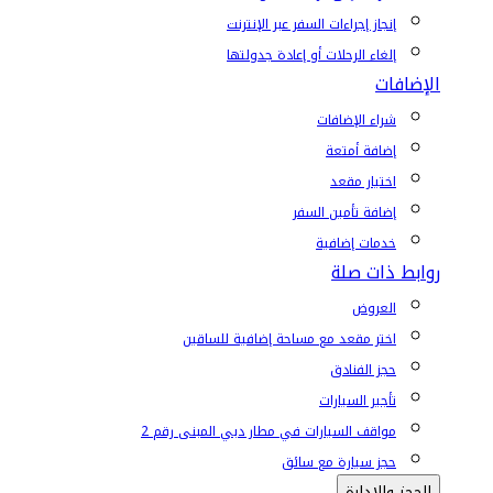
إنجاز إجراءات السفر عبر الإنترنت
إلغاء الرحلات أو إعادة جدولتها
الإضافات
شراء الإضافات
إضافة أمتعة
اختيار مقعد
إضافة تأمين السفر
خدمات إضافية
روابط ذات صلة
العروض
اختر مقعد مع مساحة إضافية للساقين
حجز الفنادق
تأجير السيارات
مواقف السيارات في مطار دبي المبنى رقم 2
حجز سيارة مع سائق
الحجز والإدارة