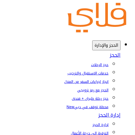
الحجز والإدارة
الحجز
حجز الرحلات
خدمات الإستقبال والترحيب
إنجاز إجراءات السفر من المنزل
الحجز مع رمز ترويجي
حجز رحلة طيران + فندق
محطة توقف في دبي
New
إدارة الحجز
إدارة الحجز
الترقية إلى درجة الأعمال