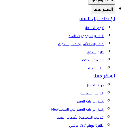
السفر معنا
الإعداد قبل السفر
أنواع الأسعار
التأشيرات وجوازات السفر
متطلبات التأشيرة حسب الدولة
طرق الدفع
مواعيد الرحلات
حالة الرحلة
السفر معنا
درجة الأعمال
الدرجة السياحية
إنجاز إجراءات السفر
إنجاز إجراءات السفر في المدينة
New
خدمات المساعدة لأصحاب الهمم
طائرة بوينغ 737 ماكس