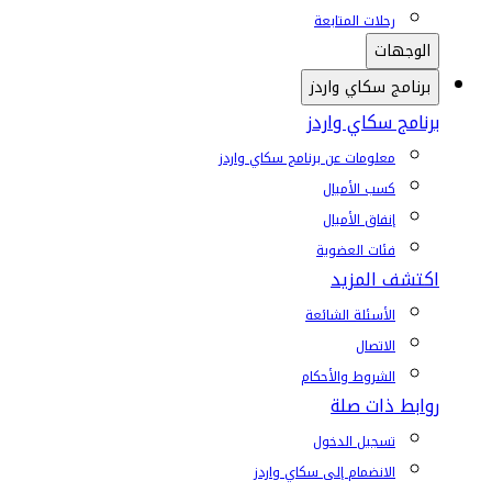
رحلات المتابعة
الوجهات
برنامج سكاي واردز
برنامج سكاي واردز
معلومات عن برنامج سكاي واردز
كسب الأميال
إنفاق الأميال
فئات العضوية
اكتشف المزيد
الأسئلة الشائعة
الاتصال
الشروط والأحكام
روابط ذات صلة
تسجيل الدخول
الانضمام إلى سكاي واردز