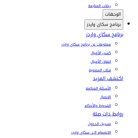
رحلات المتابعة
الوجهات
برنامج سكاي واردز
برنامج سكاي واردز
معلومات عن برنامج سكاي واردز
كسب الأميال
إنفاق الأميال
فئات العضوية
اكتشف المزيد
الأسئلة الشائعة
الاتصال
الشروط والأحكام
روابط ذات صلة
تسجيل الدخول
الانضمام إلى سكاي واردز