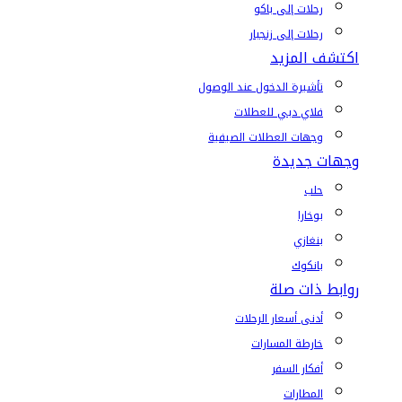
رحلات إلى باكو
رحلات إلى زنجبار
اكتشف المزيد
تأشيرة الدخول عند الوصول
فلاي دبي للعطلات
وجهات العطلات الصيفية
وجهات جديدة
حلب
بوخارا
بنغازي
بانكوك
روابط ذات صلة
أدنى أسعار الرحلات
خارطة المسارات
أفكار السفر
المطارات