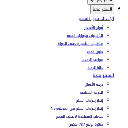
السفر معنا
الإعداد قبل السفر
أنواع الأسعار
التأشيرات وجوازات السفر
متطلبات التأشيرة حسب الدولة
طرق الدفع
مواعيد الرحلات
حالة الرحلة
السفر معنا
درجة الأعمال
الدرجة السياحية
إنجاز إجراءات السفر
إنجاز إجراءات السفر في المدينة
New
خدمات المساعدة لأصحاب الهمم
طائرة بوينغ 737 ماكس