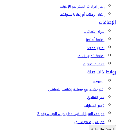
إنجاز إجراءات السفر عبر الإنترنت
إلغاء الرحلات أو إعادة جدولتها
الإضافات
شراء الإضافات
إضافة أمتعة
اختيار مقعد
إضافة تأمين السفر
خدمات إضافية
روابط ذات صلة
العروض
اختر مقعد مع مساحة إضافية للساقين
حجز الفنادق
تأجير السيارات
مواقف السيارات في مطار دبي المبنى رقم 2
حجز سيارة مع سائق
الحجز والإدارة