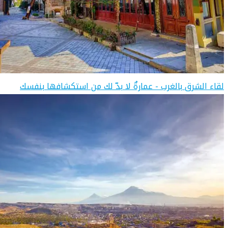
لقاء الشرق بالغرب - عمارةٌ لا بدّ لك من استكشافها بنفسك