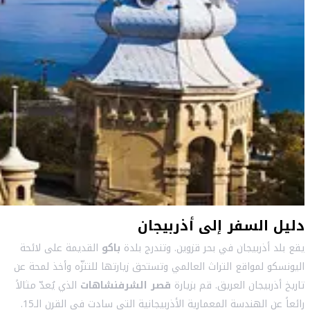
دليل السفر إلى أذربيجان
يقع بلد أذربيجان في بحر قزوين. وتندرج بلدة
باكو
القديمة على لائحة
اليونسكو لمواقع التراث العالمي وتستحق زيارتها للتنزّه وأخذ لمحة عن
تاريخ أذربيجان العريق. قم بزيارة
قصر الشرفنشاهات
الذي يُعدّ مثالاً
رائعاً عن الهندسة المعمارية الأذربيجانية التي سادت في القرن الـ15.