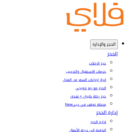
الحجز والإدارة
الحجز
حجز الرحلات
خدمات الإستقبال والترحيب
إنجاز إجراءات السفر من المنزل
الحجز مع رمز ترويجي
حجز رحلة طيران + فندق
محطة توقف في دبي
New
إدارة الحجز
إدارة الحجز
الترقية إلى درجة الأعمال