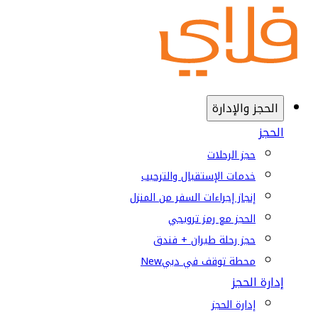
الحجز والإدارة
الحجز
حجز الرحلات
خدمات الإستقبال والترحيب
إنجاز إجراءات السفر من المنزل
الحجز مع رمز ترويجي
حجز رحلة طيران + فندق
محطة توقف في دبي
New
إدارة الحجز
إدارة الحجز