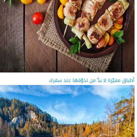
أطباق مميّزة لا بدّ من تذوّقها عند سفرك