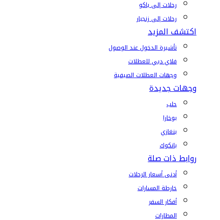
رحلات إلى باكو
رحلات إلى زنجبار
اكتشف المزيد
تأشيرة الدخول عند الوصول
فلاي دبي للعطلات
وجهات العطلات الصيفية
وجهات جديدة
حلب
بوخارا
بنغازي
بانكوك
روابط ذات صلة
أدنى أسعار الرحلات
خارطة المسارات
أفكار السفر
المطارات