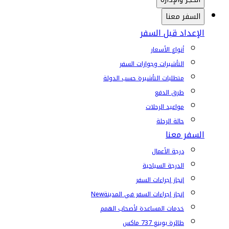
السفر معنا
الإعداد قبل السفر
أنواع الأسعار
التأشيرات وجوازات السفر
متطلبات التأشيرة حسب الدولة
طرق الدفع
مواعيد الرحلات
حالة الرحلة
السفر معنا
درجة الأعمال
الدرجة السياحية
إنجاز إجراءات السفر
إنجاز إجراءات السفر في المدينة
New
خدمات المساعدة لأصحاب الهمم
طائرة بوينغ 737 ماكس