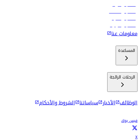
رحلات إلى الرياض
رحلات إلى مسقط
رحلات إلى ماليه
رحلات إلى كولومبو
معلومات عنا
المساعدة
الرحلات الرائجة
الوظائف
الأخبار
سياساتنا
الشروط والأحكام
فيس بوك
X