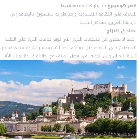
قصر هوفبورغ
عند زيارتك للعاصمة
فيينا
للتعرف على الثقافة النمساوية وإمبراطورية هابسبورغ. بالإضافة إلى
تاريخها العريق، تشتهر النمسا
بمناطق التزلج
. عدد لا يحصى من منتجعات التزلج التي توفر خدمات التزلج على الجليد
للمبتدئين حتى المتخصصين. يمكنك أيضاً الاستمتاع بأنشطة متتعددة من
تسلق الجبال حتى الجولف في فصل الصيف مع إطلالة فريدة لجبال الألب.