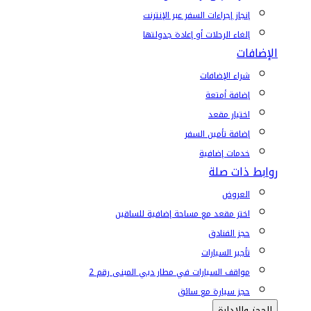
إنجاز إجراءات السفر عبر الإنترنت
إلغاء الرحلات أو إعادة جدولتها
الإضافات
شراء الإضافات
إضافة أمتعة
اختيار مقعد
إضافة تأمين السفر
خدمات إضافية
روابط ذات صلة
العروض
اختر مقعد مع مساحة إضافية للساقين
حجز الفنادق
تأجير السيارات
مواقف السيارات في مطار دبي المبنى رقم 2
حجز سيارة مع سائق
الحجز والإدارة