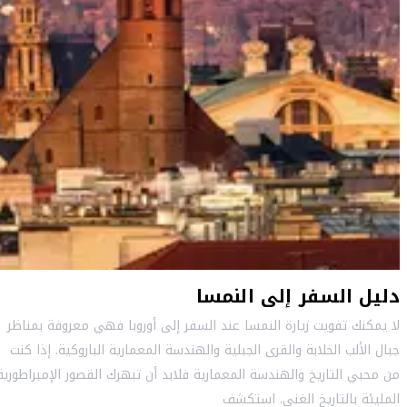
دليل السفر إلى النمسا
لا يمكنك تفويت زيارة النمسا عند السفر إلى أوروبا فهي معروفة بمناظر
جبال الألب الخلابة والقرى الجبلية والهندسة المعمارية الباروكية. إذا كنت
من محبي التاريخ والهندسة المعمارية فلابد أن تبهرك القصور الإمبراطورية
المليئة بالتاريخ الغني. استكشف