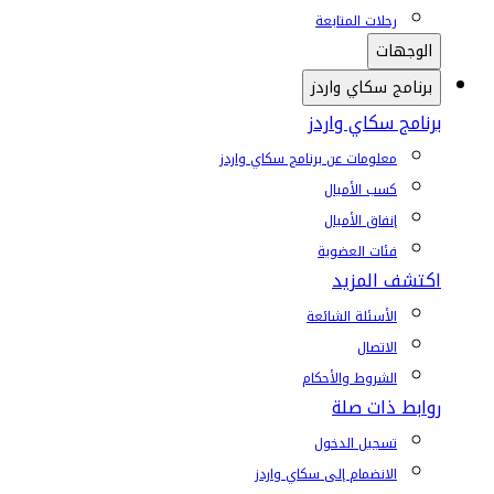
رحلات المتابعة
الوجهات
برنامج سكاي واردز
برنامج سكاي واردز
معلومات عن برنامج سكاي واردز
كسب الأميال
إنفاق الأميال
فئات العضوية
اكتشف المزيد
الأسئلة الشائعة
الاتصال
الشروط والأحكام
روابط ذات صلة
تسجيل الدخول
الانضمام إلى سكاي واردز