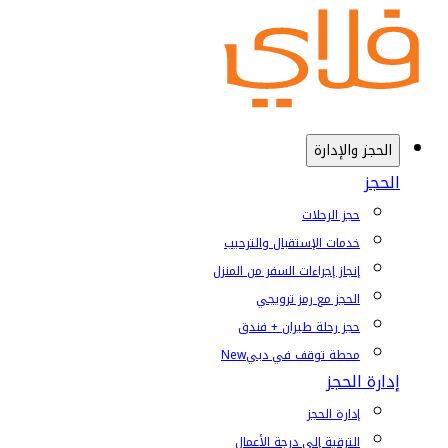
الحجز والإدارة
الحجز
حجز الرحلات
خدمات الإستقبال والترحيب
إنجاز إجراءات السفر من المنزل
الحجز مع رمز ترويجي
حجز رحلة طيران + فندق
محطة توقف في دبي
New
إدارة الحجز
إدارة الحجز
الترقية إلى درجة الأعمال