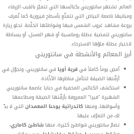
العالم. تشتهر سانتوريني بكنائسها التي تتميّز بالقبب الزرقاء
ومبانيها ناصعة البياض التي تتمتّع بأسطح فيروزية كما تُعرف
بروعة مشاهد غروب الشمس فيها وشواطئها الخلّابة. تحلو زيارة
سانتوريني لتمضية عطلة رومانسية أو شهر العسل، أو ببساطة
لاختبار عطلة ملؤها الاسترخاء.
أبرز المعالم والأنشطة في سانتوريني
أمضِ يوماً كاملاً في
قرية أويا
في سانتوريني، وتجوّل في
أزقّتها الضيقة لتتأمل مناظرها الأخّاذة.
استكشف الكنائس المخفية في حنايا عاصمة سانتوريني
الشهيرة "فيرا" المعروفة بأزقّتها الضيقة ومطاعمها
وأسواقها، ومنها
كاتدرائية يوحنا المعمدان
التي لا بدّ
لك من التعرّف عليها.
تضمّ سانتوريني شواطئ كثيرة، منها
شاطئ كاماري،