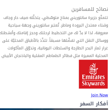
نصائح للمسافرين
تتمتّع جزيرة سانتوريني بمناخ متوسّطي، يتخلّله صيف حار وجاف
وشتاء معتدل البرودة وماطر. تُعتبر سانتوريني وجهة سياحية
معروفة، لذا لا بدّ لك من التخطيط لرحلتك وحجز إقامتك وأنشطتك
ووسائل النقل التي تفضّلها مسبقاً. تلذّذ بالأطباق المحليّة على
غرار ثمار البحر الطازجة والسلطات اليونانية، وتذوّق المأكولات
المحلية المميزة مثل فطائر الطماطم المقلية والباذنجان الأبيض.
Join Now
أفكار السفر