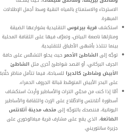
وشاطئ بيريسا، وشاطئ فليشادا
، حيث يمكنك
الاسترخاء والاستمتاع بالمياه النقية وسط أجمل الإطلالات
المبهرة.
استكشف
قرية بيرغوس
التقليدية بشوارعها الضيقة
ومنازلها ناصعة البياض، وتعرّف فيها على الثقافة المحلية
بينما تتلذذ بأشهى الأطباق للتقليدية.
توجّه إلى
الشاطئ الأحمر
حيث يحلو التشمّس على حافة
الجرف البركاني، أو اقصد شواطئ أخرى مثل
الشاطئ
الأبيض وشاطئ كالديرا
للسباحة، فيما تتأمل مناظر خلّابة
على البحر الأبيض المتوسّط قبالة الجروف الحمراء.
أمّا إذا كنت من محبّي التراث والأساطير وأردتَ استكشاف
أسطورة أتلانتس والاطّلاع على الإرث والثقافة والأساطير
اليونانية، فننصحك بالتوجّه إلى
متحف مدينة أتلانتس
الضائعة
، الذي يقع على مشارف قرية ميغالوخوري على
جزيرة سانتوريني.