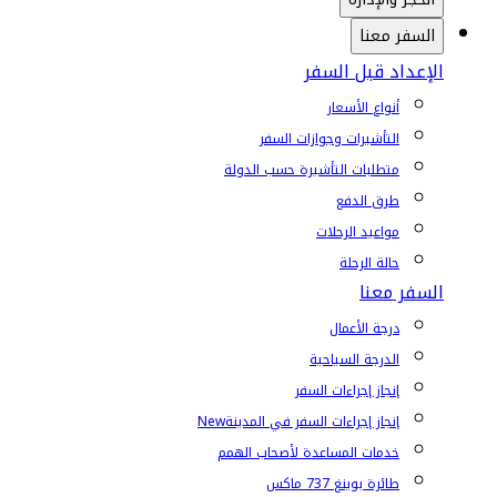
السفر معنا
الإعداد قبل السفر
أنواع الأسعار
التأشيرات وجوازات السفر
متطلبات التأشيرة حسب الدولة
طرق الدفع
مواعيد الرحلات
حالة الرحلة
السفر معنا
درجة الأعمال
الدرجة السياحية
إنجاز إجراءات السفر
إنجاز إجراءات السفر في المدينة
New
خدمات المساعدة لأصحاب الهمم
طائرة بوينغ 737 ماكس