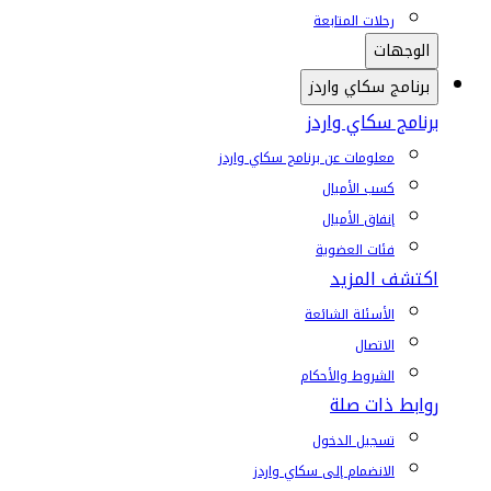
رحلات المتابعة
الوجهات
برنامج سكاي واردز
برنامج سكاي واردز
معلومات عن برنامج سكاي واردز
كسب الأميال
إنفاق الأميال
فئات العضوية
اكتشف المزيد
الأسئلة الشائعة
الاتصال
الشروط والأحكام
روابط ذات صلة
تسجيل الدخول
الانضمام إلى سكاي واردز