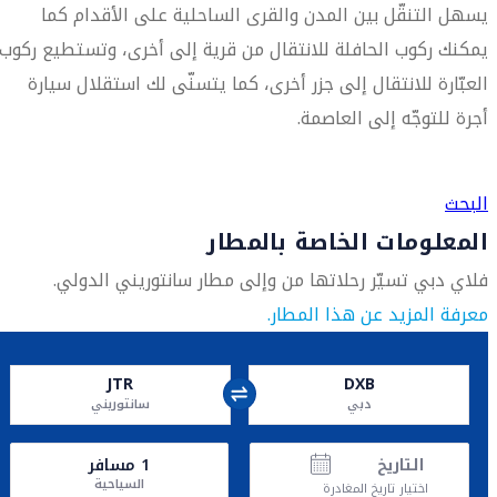
يسهل التنقّل بين المدن والقرى الساحلية على الأقدام كما
يمكنك ركوب الحافلة للانتقال من قرية إلى أخرى، وتستطيع ركوب
العبّارة للانتقال إلى جزر أخرى، كما يتسنّى لك استقلال سيارة
أجرة للتوجّه إلى العاصمة.
العثور على متجر السفر الأقرب إليك
البحث
المعلومات الخاصة بالمطار
فلاي دبي تسيّر رحلاتها من وإلى مطار سانتوريني الدولي.
معرفة المزيد عن هذا المطار.
JTR
DXB
دبي
سانتوريني
التاريخ
1
مسافر
السياحية
اختيار تاريخ المغادرة