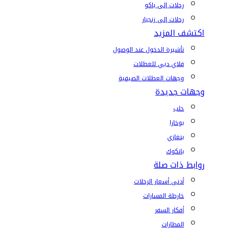
رحلات إلى باكو
رحلات إلى زنجبار
اكتشف المزيد
تأشيرة الدخول عند الوصول
فلاي دبي للعطلات
وجهات العطلات الصيفية
وجهات جديدة
حلب
بوخارا
بنغازي
بانكوك
روابط ذات صلة
أدنى أسعار الرحلات
خارطة المسارات
أفكار السفر
المطارات