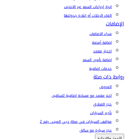
إنجاز إجراءات السفر عبر الإنترنت
إلغاء الرحلات أو إعادة جدولتها
الإضافات
شراء الإضافات
إضافة أمتعة
اختيار مقعد
إضافة تأمين السفر
خدمات إضافية
روابط ذات صلة
العروض
اختر مقعد مع مساحة إضافية للساقين
حجز الفنادق
تأجير السيارات
مواقف السيارات في مطار دبي المبنى رقم 2
حجز سيارة مع سائق
الحجز والإدارة