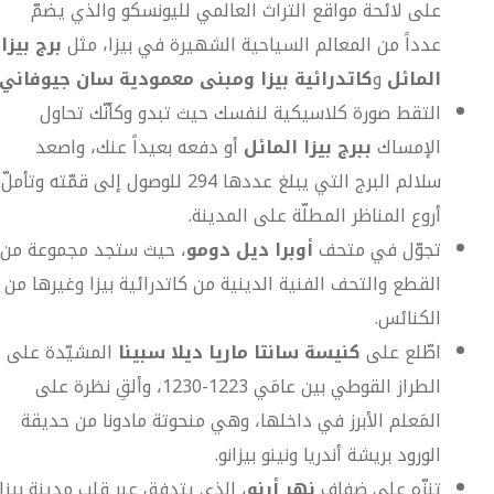
على لائحة مواقع التراث العالمي لليونسكو والذي يضمّ
عدداً من المعالم السياحية الشهيرة في بيزا، مثل
برج بيزا
المائل
و
كاتدرائية بيزا
ومبنى معمودية سان جيوفاني
التقط صورة كلاسيكية لنفسك حيث تبدو وكأنّك تحاول
الإمساك
ببرج بيزا المائل
أو دفعه بعيداً عنك، واصعد
سلالم البرج التي يبلغ عددها 294 للوصول إلى قمّته وتأملّ
أروع المناظر المطلّة على المدينة.
تجوّل في متحف
أوبرا ديل دومو
، حيث ستجد مجموعة من
القطع والتحف الفنية الدينية من كاتدرائية بيزا وغيرها من
الكنائس.
اطّلع على
كنيسة سانتا ماريا ديلا سبينا
المشيّدة على
الطراز القوطي بين عامَي 1223-1230، وألقِ نظرة على
المَعلم الأبرز في داخلها، وهي منحوتة مادونا من حديقة
الورود بريشة أندريا ونينو بيزانو.
تنزّه على ضفاف
نهر أرنو
، الذي يتدفق عبر قلب مدينة بيزا،