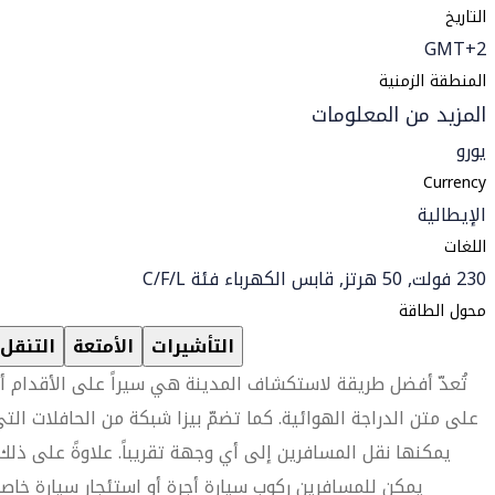
التاريخ
GMT+2
المنطقة الزمنية
المزيد من المعلومات
يورو
Currency
الإيطالية
اللغات
230 فولت, 50 هرتز, قابس الكهرباء فئة C/F/L
محول الطاقة
التأشيرات
الأمتعة
التنقل
تُعدّ أفضل طريقة لاستكشاف المدينة هي سيراً على الأقدام أ
على متن الدراجة الهوائية. كما تضمّ بيزا شبكة من الحافلات الت
يمكنها نقل المسافرين إلى أي وجهة تقريباً. علاوةً على ذلك
يمكن للمسافرين ركوب سيارة أجرة أو استئجار سيارة خاص