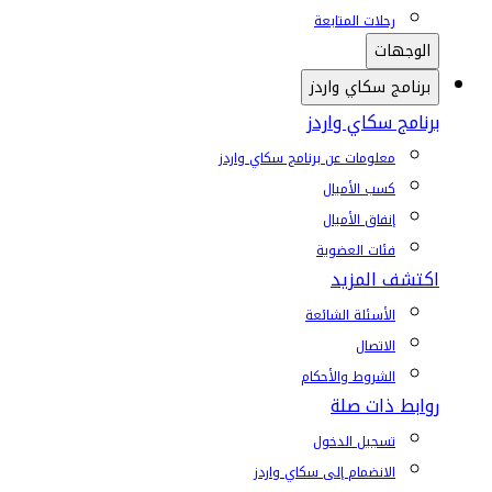
رحلات المتابعة
الوجهات
برنامج سكاي واردز
برنامج سكاي واردز
معلومات عن برنامج سكاي واردز
كسب الأميال
إنفاق الأميال
فئات العضوية
اكتشف المزيد
الأسئلة الشائعة
الاتصال
الشروط والأحكام
روابط ذات صلة
تسجيل الدخول
الانضمام إلى سكاي واردز