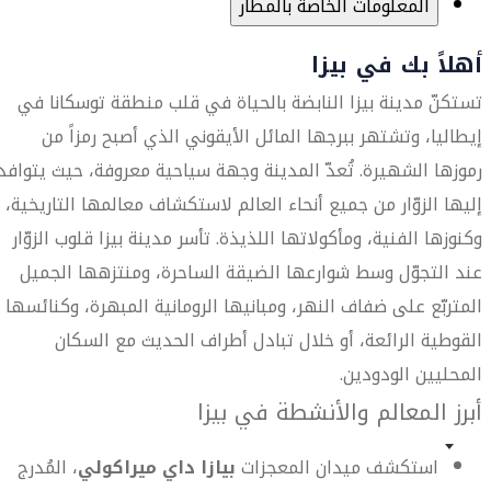
المعلومات الخاصة بالمطار
أهلاً بك في بيزا
تستكنّ مدينة بيزا النابضة بالحياة في قلب منطقة توسكانا في
إيطاليا، وتشتهر ببرجها المائل الأيقوني الذي أصبح رمزاً من
رموزها الشهيرة. تُعدّ المدينة وجهة سياحية معروفة، حيث يتوافد
إليها الزوّار من جميع أنحاء العالم لاستكشاف معالمها التاريخية،
وكنوزها الفنية، ومأكولاتها اللذيذة. تأسر مدينة بيزا قلوب الزوّار
عند التجوّل وسط شوارعها الضيقة الساحرة، ومنتزهها الجميل
المتربّع على ضفاف النهر، ومبانيها الرومانية المبهرة، وكنائسها
القوطية الرائعة، أو خلال تبادل أطراف الحديث مع السكان
المحليين الودودين.
أبرز المعالم والأنشطة في بيزا
استكشف ميدان المعجزات
بيازا داي ميراكولي
، المُدرج