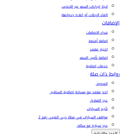
إنجاز إجراءات السفر عبر الإنترنت
إلغاء الرحلات أو إعادة جدولتها
الإضافات
شراء الإضافات
إضافة أمتعة
اختيار مقعد
إضافة تأمين السفر
خدمات إضافية
روابط ذات صلة
العروض
اختر مقعد مع مساحة إضافية للساقين
حجز الفنادق
تأجير السيارات
مواقف السيارات في مطار دبي المبنى رقم 2
حجز سيارة مع سائق
الحجز والإدارة