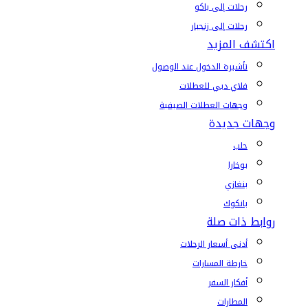
رحلات إلى باكو
رحلات إلى زنجبار
اكتشف المزيد
تأشيرة الدخول عند الوصول
فلاي دبي للعطلات
وجهات العطلات الصيفية
وجهات جديدة
حلب
بوخارا
بنغازي
بانكوك
روابط ذات صلة
أدنى أسعار الرحلات
خارطة المسارات
أفكار السفر
المطارات