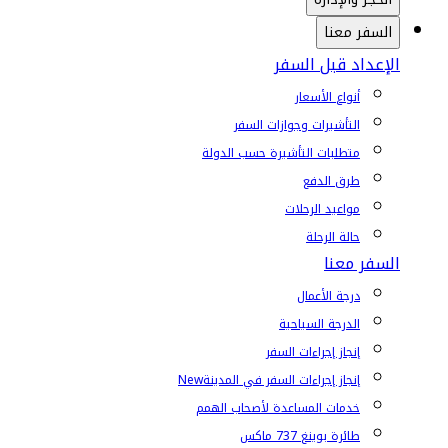
السفر معنا
الإعداد قبل السفر
أنواع الأسعار
التأشيرات وجوازات السفر
متطلبات التأشيرة حسب الدولة
طرق الدفع
مواعيد الرحلات
حالة الرحلة
السفر معنا
درجة الأعمال
الدرجة السياحية
إنجاز إجراءات السفر
إنجاز إجراءات السفر في المدينة
New
خدمات المساعدة لأصحاب الهمم
طائرة بوينغ 737 ماكس