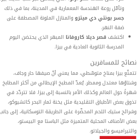
وتأمّل روعة الهندسة المعمارية في المدينة، بما في ذلك
جسر بونتي دي ميتزو
والمنازل الملونة المصطفة على
ضفة النهر.
اكتشف
قصر ديلا كاروفانا
المبهر الذي يحتضن اليوم
المدرسة الثانوية العادية في بيزا.
نصائح للمسافرين
تتمتّع بيزا بمناخ متوسّطي، مما يعني أنّ صيفها حار وجاف،
وشتاؤها معتدل وممطر. يُعدّ المطبخ الإيطالي من أكثر المطابخ
شهرةً حول العالم وكذلك الأمر بالنسبة إلى بيزا. فلا تتردّد في
تذوق بعض الأطباق التقليدية مثل يخنة ثمار البحر كاتشيوكو،
وشرائح ستيك اللحم المحضّرة على الطريقة التوسكانية، إلى جانب
بعض الأصناف المحلية المتميزة مثل الباستا مع البيستو،
والتيراميسو والجيلاتو.