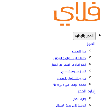
الحجز والإدارة
الحجز
حجز الرحلات
خدمات الإستقبال والترحيب
إنجاز إجراءات السفر من المنزل
الحجز مع رمز ترويجي
حجز رحلة طيران + فندق
محطة توقف في دبي
New
إدارة الحجز
إدارة الحجز
الترقية إلى درجة الأعمال