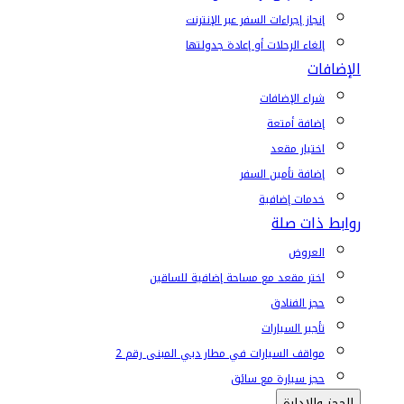
إنجاز إجراءات السفر عبر الإنترنت
إلغاء الرحلات أو إعادة جدولتها
الإضافات
شراء الإضافات
إضافة أمتعة
اختيار مقعد
إضافة تأمين السفر
خدمات إضافية
روابط ذات صلة
العروض
اختر مقعد مع مساحة إضافية للساقين
حجز الفنادق
تأجير السيارات
مواقف السيارات في مطار دبي المبنى رقم 2
حجز سيارة مع سائق
الحجز والإدارة