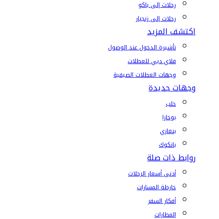
رحلات إلى باكو
رحلات إلى زنجبار
اكتشف المزيد
تأشيرة الدخول عند الوصول
فلاي دبي للعطلات
وجهات العطلات الصيفية
وجهات جديدة
حلب
بوخارا
بنغازي
بانكوك
روابط ذات صلة
أدنى أسعار الرحلات
خارطة المسارات
أفكار السفر
المطارات