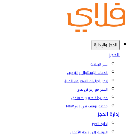
الحجز والإدارة
الحجز
حجز الرحلات
خدمات الإستقبال والترحيب
إنجاز إجراءات السفر من المنزل
الحجز مع رمز ترويجي
حجز رحلة طيران + فندق
محطة توقف في دبي
New
إدارة الحجز
إدارة الحجز
الترقية إلى درجة الأعمال