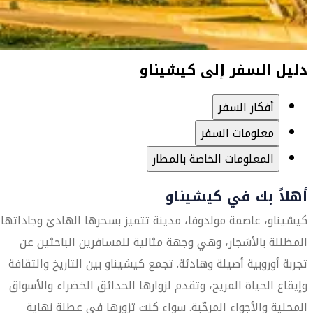
دليل السفر إلى كيشيناو
أفكار السفر
معلومات السفر
المعلومات الخاصة بالمطار
أهلاً بك في كيشيناو
كيشيناو، عاصمة مولدوفا، مدينة تتميز بسحرها الهادئ وجاداتها
المظللة بالأشجار، وهي وجهة مثالية للمسافرين الباحثين عن
تجربة أوروبية أصيلة وهادئة. تجمع كيشيناو بين التاريخ والثقافة
وإيقاع الحياة المريح، وتقدم لزوارها الحدائق الخضراء والأسواق
المحلية والأجواء المرحّبة. سواء كنت تزورها في عطلة نهاية