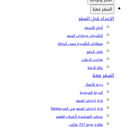
السفر معنا
الإعداد قبل السفر
أنواع الأسعار
التأشيرات وجوازات السفر
متطلبات التأشيرة حسب الدولة
طرق الدفع
مواعيد الرحلات
حالة الرحلة
السفر معنا
درجة الأعمال
الدرجة السياحية
إنجاز إجراءات السفر
إنجاز إجراءات السفر في المدينة
New
خدمات المساعدة لأصحاب الهمم
طائرة بوينغ 737 ماكس