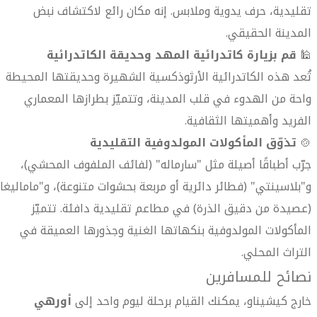
تقليدية، حرف يدوية وملابس. إنه مكان رائع لاكتشاف نبض
المدينة الحقيقي.
🕌
قم بزيارة كاتدرائية المهد وحديقة الكاتدرائية
تُعد هذه الكاتدرائية الأرثوذكسية الشهيرة وحديقتها المحيطة
واحة من الهدوء في قلب المدينة، وتتميّز بطرازها المعماري
الفريد وأهميتها الثقافية.
🍲
تذوّق المأكولات المولدوفية التقليدية
جرّب أطباقًا أصيلة مثل "سارماله" (لفائف الملفوف المحشي)،
و"بلاسينتي" (فطائر دائرية أو مربعة بحشوات متنوعة)، و"ماماليغا"
(عصيدة من دقيق الذرة) في مطاعم تقليدية دافئة. تتميّز
المأكولات المولدوفية بنكهاتها الغنية وجذورها العميقة في
التراث المحلي.
نصائح للمسافرين
خارج كيشيناو، يمكنك القيام برحلة ليوم واحد إلى
أورهي