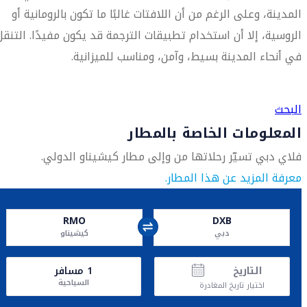
المدينة، وعلى الرغم من أن اللافتات غالبًا ما تكون بالرومانية أو
الروسية، إلا أن استخدام تطبيقات الترجمة قد يكون مفيدًا. التنقل
في أنحاء المدينة بسيط، وآمن، ومناسب للميزانية.
العثور على متجر السفر الأقرب إليك
البحث
المعلومات الخاصة بالمطار
فلاي دبي تسيّر رحلاتها من وإلى مطار كيشيناو الدولي.
معرفة المزيد عن هذا المطار.
RMO
DXB
دبي
كيشيناو
التاريخ
1
مسافر
السياحية
اختيار تاريخ المغادرة