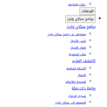
رحلات المتابعة
الوجهات
برنامج سكاي واردز
برنامج سكاي واردز
معلومات عن برنامج سكاي واردز
كسب الأميال
إنفاق الأميال
فئات العضوية
اكتشف المزيد
الأسئلة الشائعة
الاتصال
الشروط والأحكام
روابط ذات صلة
تسجيل الدخول
الانضمام إلى سكاي واردز