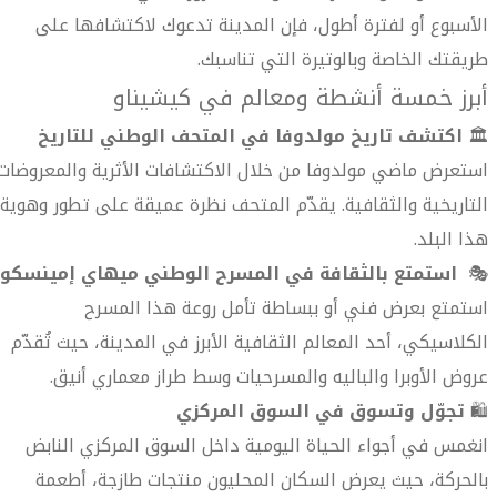
الأسبوع أو لفترة أطول، فإن المدينة تدعوك لاكتشافها على
طريقتك الخاصة وبالوتيرة التي تناسبك.
أبرز خمسة أنشطة ومعالم في كيشيناو
🏛️
اكتشف تاريخ مولدوفا في المتحف الوطني للتاريخ
استعرض ماضي مولدوفا من خلال الاكتشافات الأثرية والمعروضات
التاريخية والثقافية. يقدّم المتحف نظرة عميقة على تطور وهوية
هذا البلد.
🎭
استمتع بالثقافة في المسرح الوطني ميهاي إمينسكو
استمتع بعرض فني أو ببساطة تأمل روعة هذا المسرح
الكلاسيكي، أحد المعالم الثقافية الأبرز في المدينة، حيث تُقدّم
عروض الأوبرا والباليه والمسرحيات وسط طراز معماري أنيق.
🛍️
تجوّل وتسوق في السوق المركزي
انغمس في أجواء الحياة اليومية داخل السوق المركزي النابض
بالحركة، حيث يعرض السكان المحليون منتجات طازجة، أطعمة