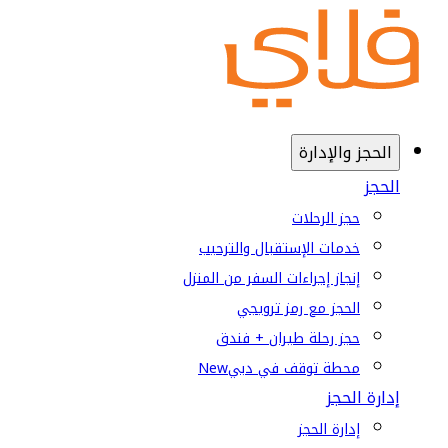
الحجز والإدارة
الحجز
حجز الرحلات
خدمات الإستقبال والترحيب
إنجاز إجراءات السفر من المنزل
الحجز مع رمز ترويجي
حجز رحلة طيران + فندق
محطة توقف في دبي
New
إدارة الحجز
إدارة الحجز