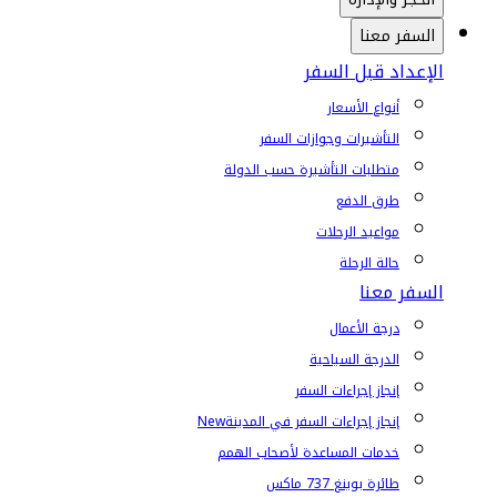
السفر معنا
الإعداد قبل السفر
أنواع الأسعار
التأشيرات وجوازات السفر
متطلبات التأشيرة حسب الدولة
طرق الدفع
مواعيد الرحلات
حالة الرحلة
السفر معنا
درجة الأعمال
الدرجة السياحية
إنجاز إجراءات السفر
إنجاز إجراءات السفر في المدينة
New
خدمات المساعدة لأصحاب الهمم
طائرة بوينغ 737 ماكس