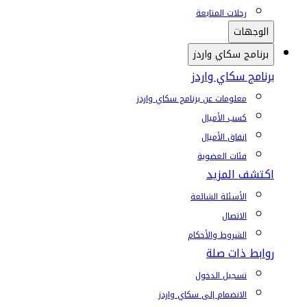
رحلات المتابعة
الوجهات
برنامج سكاي واردز
برنامج سكاي واردز
معلومات عن برنامج سكاي واردز
كسب الأميال
إنفاق الأميال
فئات العضوية
اكتشف المزيد
الأسئلة الشائعة
الاتصال
الشروط والأحكام
روابط ذات صلة
تسجيل الدخول
الانضمام إلى سكاي واردز