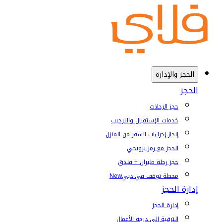
الحجز والإدارة
الحجز
حجز الرحلات
خدمات الإستقبال والترحيب
إنجاز إجراءات السفر من المنزل
الحجز مع رمز ترويجي
حجز رحلة طيران + فندق
محطة توقف في دبي
New
إدارة الحجز
إدارة الحجز
الترقية إلى درجة الأعمال