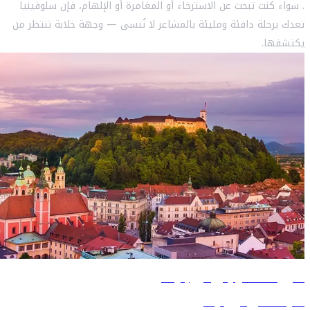
. سواء كنت تبحث عن الاسترخاء أو المغامرة أو الإلهام، فإن سلوفينيا
تعدك برحلة دافئة ومليئة بالمشاعر لا تُنسى — وجهة خلابة تنتظر من
يكتشفها.
دليل السفر إلى ليوبليانا
تعرّف على ليوبليانا