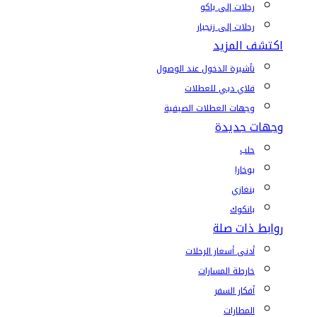
رحلات إلى باكو
رحلات إلى زنجبار
اكتشف المزيد
تأشيرة الدخول عند الوصول
فلاي دبي للعطلات
وجهات العطلات الصيفية
وجهات جديدة
حلب
بوخارا
بنغازي
بانكوك
روابط ذات صلة
أدنى أسعار الرحلات
خارطة المسارات
أفكار السفر
المطارات