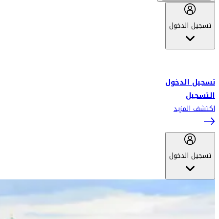
تسجيل الدخول
أهلاً بك في سكاي واردز طيران الإمارات برنامج الولاء المعتمد من قبل
طيران الإمارات، ومؤخراً فلاي دبي.
تسجيل الدخول
التسجيل
اكتشف المزيد
تسجيل الدخول