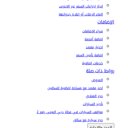
إنجاز إجراءات السفر عبر الإنترنت
إلغاء الرحلات أو إعادة جدولتها
الإضافات
شراء الإضافات
إضافة أمتعة
اختيار مقعد
إضافة تأمين السفر
خدمات إضافية
روابط ذات صلة
العروض
اختر مقعد مع مساحة إضافية للساقين
حجز الفنادق
تأجير السيارات
مواقف السيارات في مطار دبي المبنى رقم 2
حجز سيارة مع سائق
الحجز والإدارة