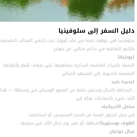
دليل السفر إلى سلوفينيا
سلوفينيا هي جوهرة خفية في قلب أوروبا، حيث تلتقي العجائب الطبيعية
بالكنوز الثقافية في تناغم مثالي. من شوارع
ليوبليانا
النابضة بالحياة، العاصمة الساحرة بمقاهيها على ضفاف النهر وأجوائها
المفعمة بالحيوية، إلى المشهد الخيالي
لبحيرة بليد
، المحاطة بالجبال وتحتضن قلعة من العصور الوسطى في وسطها — هذا
البلد مليء بالمفاجآت. توجّه إلى
ساحل الأدرياتيك
في بيران لتذوق لمسة من السحر الفينيسي، أو استكشف
كهوف بوستوينا
المذهلة، أو عش روح جبال الألب في سلسلة
جبال جوليان