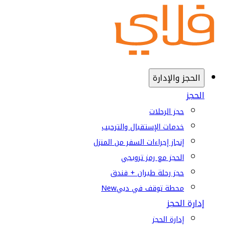
الحجز والإدارة
الحجز
حجز الرحلات
خدمات الإستقبال والترحيب
إنجاز إجراءات السفر من المنزل
الحجز مع رمز ترويجي
حجز رحلة طيران + فندق
محطة توقف في دبي
New
إدارة الحجز
إدارة الحجز