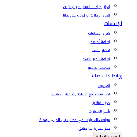
إنجاز إجراءات السفر عبر الإنترنت
إلغاء الرحلات أو إعادة جدولتها
الإضافات
شراء الإضافات
إضافة أمتعة
اختيار مقعد
إضافة تأمين السفر
خدمات إضافية
روابط ذات صلة
العروض
اختر مقعد مع مساحة إضافية للساقين
حجز الفنادق
تأجير السيارات
مواقف السيارات في مطار دبي المبنى رقم 2
حجز سيارة مع سائق
الحجز والإدارة