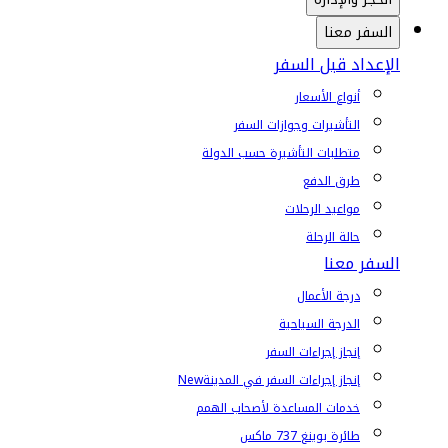
السفر معنا
الإعداد قبل السفر
أنواع الأسعار
التأشيرات وجوازات السفر
متطلبات التأشيرة حسب الدولة
طرق الدفع
مواعيد الرحلات
حالة الرحلة
السفر معنا
درجة الأعمال
الدرجة السياحية
إنجاز إجراءات السفر
إنجاز إجراءات السفر في المدينة
New
خدمات المساعدة لأصحاب الهمم
طائرة بوينغ 737 ماكس