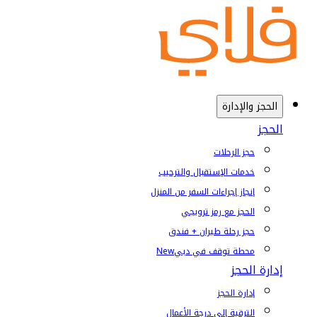
الحجز والإدارة
الحجز
حجز الرحلات
خدمات الإستقبال والترحيب
إنجاز إجراءات السفر من المنزل
الحجز مع رمز ترويجي
حجز رحلة طيران + فندق
محطة توقف في دبي
New
إدارة الحجز
إدارة الحجز
الترقية إلى درجة الأعمال