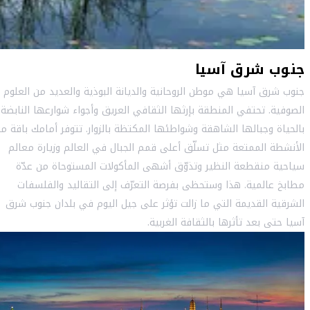
جنوب شرق آسيا
جنوب شرق آسيا هي موطن الروحانية والديانة البوذية والعديد من العلوم
الصوفية. تحتفي المنطقة بإرثها الثقافي العريق وأجواء شوارعها النابضة
بالحياة وجبالها الشاهقة وشواطئها المكتظة بالزوار. تتوفر أمامك باقة م
الأنشطة الممتعة مثل تسلّق أعلى قمم الجبال في العالم وزيارة معالم
سياحية منقطعة النظير وتذوّق أشهى المأكولات المستوحاة من عدّة
مطابخ عالمية. هذا وستحظى بفرصة التعرّف إلى التقاليد والفلسفات
الشرقية القديمة التي ما زالت تؤثر على جيل اليوم في بلدان جنوب شرق
آسيا حتى بعد تأثرها بالثقافة الغربية.