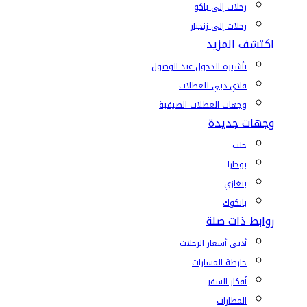
رحلات إلى باكو
رحلات إلى زنجبار
اكتشف المزيد
تأشيرة الدخول عند الوصول
فلاي دبي للعطلات
وجهات العطلات الصيفية
وجهات جديدة
حلب
بوخارا
بنغازي
بانكوك
روابط ذات صلة
أدنى أسعار الرحلات
خارطة المسارات
أفكار السفر
المطارات