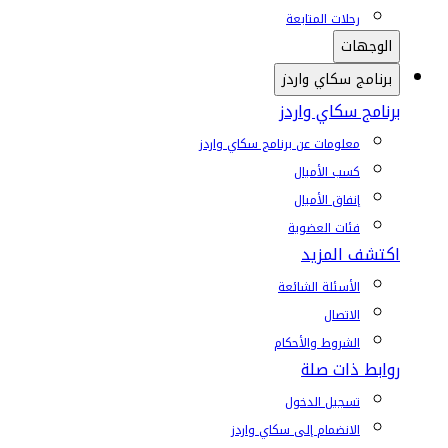
رحلات المتابعة
الوجهات
برنامج سكاي واردز
برنامج سكاي واردز
معلومات عن برنامج سكاي واردز
كسب الأميال
إنفاق الأميال
فئات العضوية
اكتشف المزيد
الأسئلة الشائعة
الاتصال
الشروط والأحكام
روابط ذات صلة
تسجيل الدخول
الانضمام إلى سكاي واردز