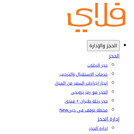
الحجز والإدارة
الحجز
حجز الرحلات
خدمات الإستقبال والترحيب
إنجاز إجراءات السفر من المنزل
الحجز مع رمز ترويجي
حجز رحلة طيران + فندق
محطة توقف في دبي
New
إدارة الحجز
إدارة الحجز