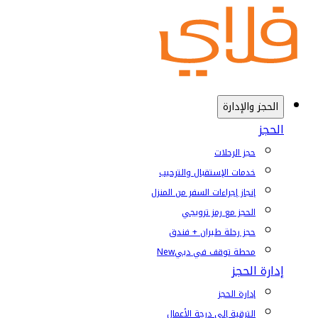
الحجز والإدارة
الحجز
حجز الرحلات
خدمات الإستقبال والترحيب
إنجاز إجراءات السفر من المنزل
الحجز مع رمز ترويجي
حجز رحلة طيران + فندق
محطة توقف في دبي
New
إدارة الحجز
إدارة الحجز
الترقية إلى درجة الأعمال