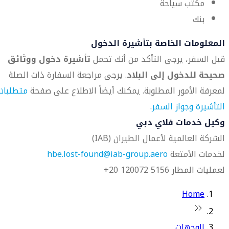
مكتب سياحة
بنك
المعلومات الخاصة بتأشيرة الدخول
قبل السفر، يرجى التأكد من أنك تحمل
تأشيرة دخول ووثائق
صحيحة للدخول إلى البلاد
. يرجى مراجعة السفارة ذات الصلة
لمعرفة الأمور المطلوبة. يمكنك أيضاً الاطلاع على صفحة
متطلبات
التأشيرة وجواز السفر
.
وكيل خدمات فلاي دبي
الشركة العالمية لأعمال الطيران (IAB)
لخدمات الأمتعة
hbe.lost-found@iab-group.aero
لعمليات المطار 5156 120072 20+
Home
الوجهات