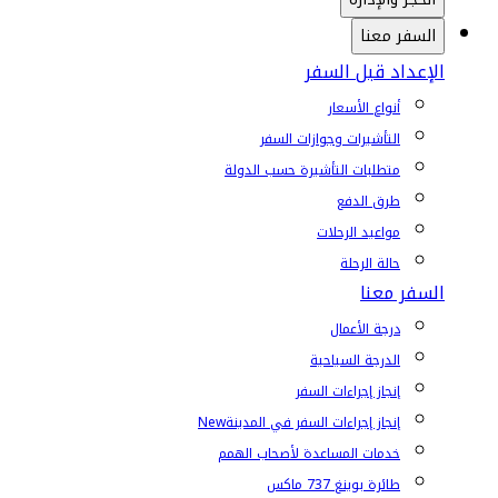
السفر معنا
الإعداد قبل السفر
أنواع الأسعار
التأشيرات وجوازات السفر
متطلبات التأشيرة حسب الدولة
طرق الدفع
مواعيد الرحلات
حالة الرحلة
السفر معنا
درجة الأعمال
الدرجة السياحية
إنجاز إجراءات السفر
إنجاز إجراءات السفر في المدينة
New
خدمات المساعدة لأصحاب الهمم
طائرة بوينغ 737 ماكس