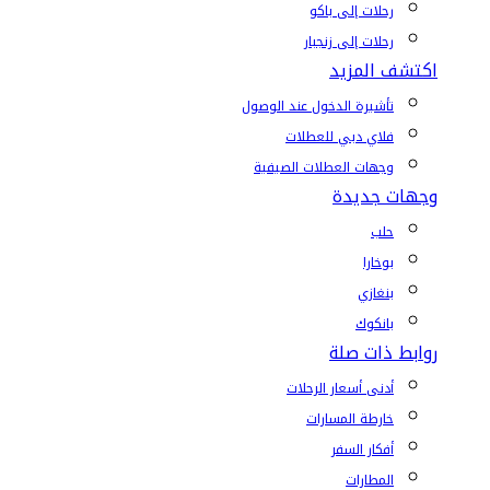
رحلات إلى باكو
رحلات إلى زنجبار
اكتشف المزيد
تأشيرة الدخول عند الوصول
فلاي دبي للعطلات
وجهات العطلات الصيفية
وجهات جديدة
حلب
بوخارا
بنغازي
بانكوك
روابط ذات صلة
أدنى أسعار الرحلات
خارطة المسارات
أفكار السفر
المطارات