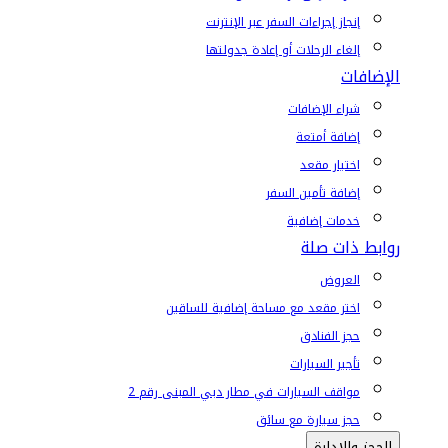
إنجاز إجراءات السفر عبر الإنترنت
إلغاء الرحلات أو إعادة جدولتها
الإضافات
شراء الإضافات
إضافة أمتعة
اختيار مقعد
إضافة تأمين السفر
خدمات إضافية
روابط ذات صلة
العروض
اختر مقعد مع مساحة إضافية للساقين
حجز الفنادق
تأجير السيارات
مواقف السيارات في مطار دبي المبنى رقم 2
حجز سيارة مع سائق
الحجز والإدارة