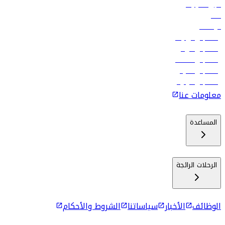
تأجير السيارات
فنادق
الوظائف
رحلات إلى تبيليسي
رحلات إلى الرياض
رحلات إلى مسقط
رحلات إلى ماليه
رحلات إلى كولومبو
معلومات عنا
المساعدة
الرحلات الرائجة
الوظائف
الأخبار
سياساتنا
الشروط والأحكام