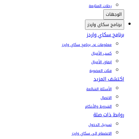
رحلات المتابعة
الوجهات
برنامج سكاي واردز
برنامج سكاي واردز
معلومات عن برنامج سكاي واردز
كسب الأميال
إنفاق الأميال
فئات العضوية
اكتشف المزيد
الأسئلة الشائعة
الاتصال
الشروط والأحكام
روابط ذات صلة
تسجيل الدخول
الانضمام إلى سكاي واردز