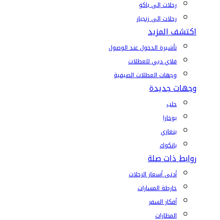
رحلات إلى باكو
رحلات إلى زنجبار
اكتشف المزيد
تأشيرة الدخول عند الوصول
فلاي دبي للعطلات
وجهات العطلات الصيفية
وجهات جديدة
حلب
بوخارا
بنغازي
بانكوك
روابط ذات صلة
أدنى أسعار الرحلات
خارطة المسارات
أفكار السفر
المطارات