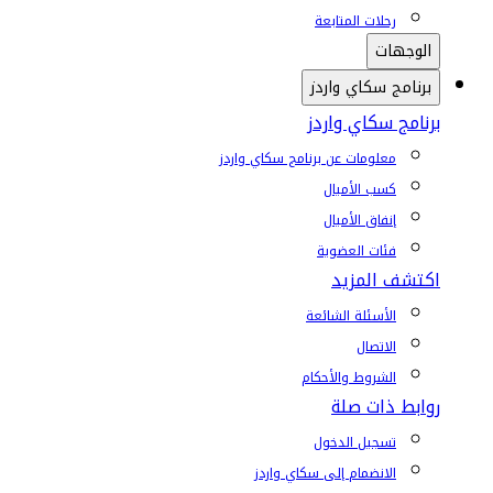
رحلات المتابعة
الوجهات
برنامج سكاي واردز
برنامج سكاي واردز
معلومات عن برنامج سكاي واردز
كسب الأميال
إنفاق الأميال
فئات العضوية
اكتشف المزيد
الأسئلة الشائعة
الاتصال
الشروط والأحكام
روابط ذات صلة
تسجيل الدخول
الانضمام إلى سكاي واردز