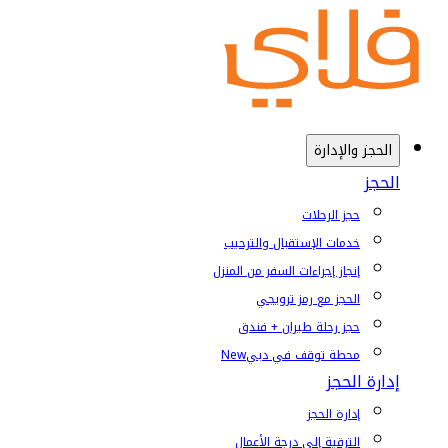
الحجز والإدارة
الحجز
حجز الرحلات
خدمات الإستقبال والترحيب
إنجاز إجراءات السفر من المنزل
الحجز مع رمز ترويجي
حجز رحلة طيران + فندق
محطة توقف في دبي
New
إدارة الحجز
إدارة الحجز
الترقية إلى درجة الأعمال