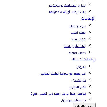
إنجاز إجراءات السفر عبر الإنترنت
إلغاء الرحلات أو إعادة جدولتها
الإضافات
شراء الإضافات
إضافة أمتعة
اختيار مقعد
إضافة تأمين السفر
خدمات إضافية
روابط ذات صلة
العروض
اختر مقعد مع مساحة إضافية للساقين
حجز الفنادق
تأجير السيارات
مواقف السيارات في مطار دبي المبنى رقم 2
حجز سيارة مع سائق
الحجز والإدارة