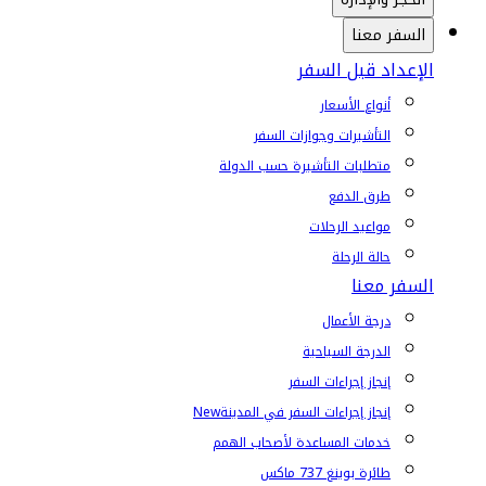
السفر معنا
الإعداد قبل السفر
أنواع الأسعار
التأشيرات وجوازات السفر
متطلبات التأشيرة حسب الدولة
طرق الدفع
مواعيد الرحلات
حالة الرحلة
السفر معنا
درجة الأعمال
الدرجة السياحية
إنجاز إجراءات السفر
إنجاز إجراءات السفر في المدينة
New
خدمات المساعدة لأصحاب الهمم
طائرة بوينغ 737 ماكس