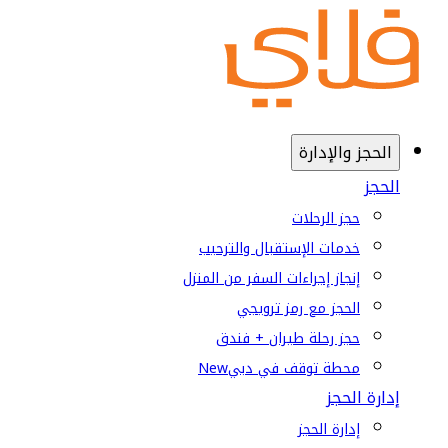
الحجز والإدارة
الحجز
حجز الرحلات
خدمات الإستقبال والترحيب
إنجاز إجراءات السفر من المنزل
الحجز مع رمز ترويجي
حجز رحلة طيران + فندق
محطة توقف في دبي
New
إدارة الحجز
إدارة الحجز