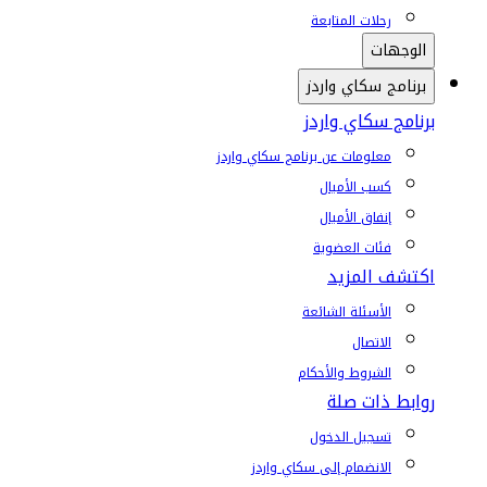
رحلات المتابعة
الوجهات
برنامج سكاي واردز
برنامج سكاي واردز
معلومات عن برنامج سكاي واردز
كسب الأميال
إنفاق الأميال
فئات العضوية
اكتشف المزيد
الأسئلة الشائعة
الاتصال
الشروط والأحكام
روابط ذات صلة
تسجيل الدخول
الانضمام إلى سكاي واردز