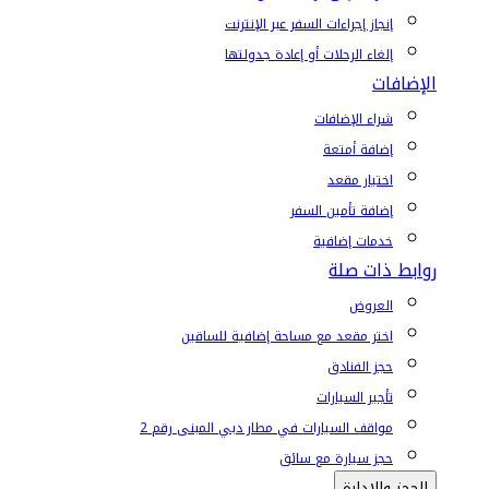
إنجاز إجراءات السفر عبر الإنترنت
إلغاء الرحلات أو إعادة جدولتها
الإضافات
شراء الإضافات
إضافة أمتعة
اختيار مقعد
إضافة تأمين السفر
خدمات إضافية
روابط ذات صلة
العروض
اختر مقعد مع مساحة إضافية للساقين
حجز الفنادق
تأجير السيارات
مواقف السيارات في مطار دبي المبنى رقم 2
حجز سيارة مع سائق
الحجز والإدارة