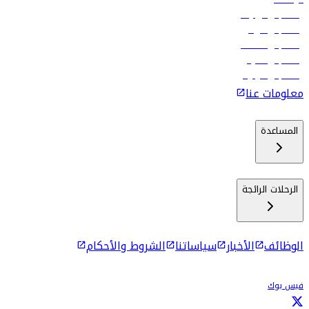
رحلات إلى تبيليسي
رحلات إلى الرياض
رحلات إلى مسقط
رحلات إلى ماليه
رحلات إلى كولومبو
معلومات عنا
المساعدة
الرحلات الرائجة
الوظائف
الأخبار
سياساتنا
الشروط والأحكام
فيس بوك