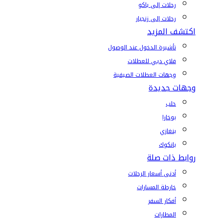
رحلات إلى باكو
رحلات إلى زنجبار
اكتشف المزيد
تأشيرة الدخول عند الوصول
فلاي دبي للعطلات
وجهات العطلات الصيفية
وجهات جديدة
حلب
بوخارا
بنغازي
بانكوك
روابط ذات صلة
أدنى أسعار الرحلات
خارطة المسارات
أفكار السفر
المطارات