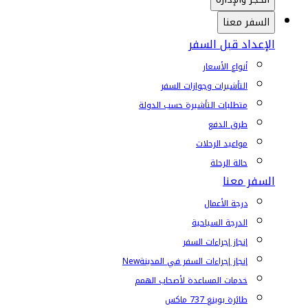
السفر معنا
الإعداد قبل السفر
أنواع الأسعار
التأشيرات وجوازات السفر
متطلبات التأشيرة حسب الدولة
طرق الدفع
مواعيد الرحلات
حالة الرحلة
السفر معنا
درجة الأعمال
الدرجة السياحية
إنجاز إجراءات السفر
إنجاز إجراءات السفر في المدينة
New
خدمات المساعدة لأصحاب الهمم
طائرة بوينغ 737 ماكس