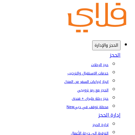
الحجز والإدارة
الحجز
حجز الرحلات
خدمات الإستقبال والترحيب
إنجاز إجراءات السفر من المنزل
الحجز مع رمز ترويجي
حجز رحلة طيران + فندق
محطة توقف في دبي
New
إدارة الحجز
إدارة الحجز
الترقية إلى درجة الأعمال