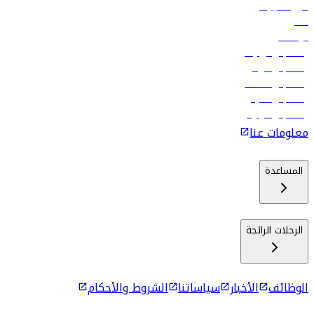
تأجير السيارات
فنادق
الوظائف
رحلات إلى تبيليسي
رحلات إلى الرياض
رحلات إلى مسقط
رحلات إلى ماليه
رحلات إلى كولومبو
معلومات عنا
المساعدة
الرحلات الرائجة
الوظائف
الأخبار
سياساتنا
الشروط والأحكام