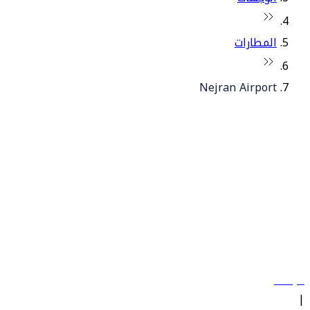
المطارات
Nejran Airport
© فلاي دبي 2026. جميع الحقوق محفوظة.
سياساتنا
|