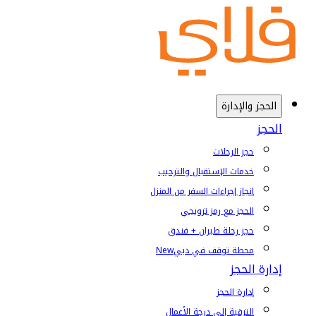
الحجز والإدارة
الحجز
حجز الرحلات
خدمات الإستقبال والترحيب
إنجاز إجراءات السفر من المنزل
الحجز مع رمز ترويجي
حجز رحلة طيران + فندق
محطة توقف في دبي
New
إدارة الحجز
إدارة الحجز
الترقية إلى درجة الأعمال