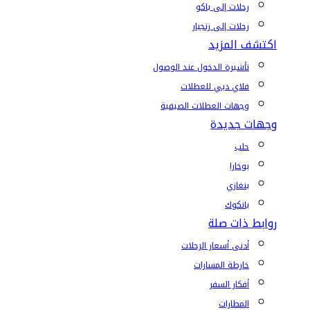
رحلات إلى باكو
رحلات إلى زنجبار
اكتشف المزيد
تأشيرة الدخول عند الوصول
فلاي دبي للعطلات
وجهات العطلات الصيفية
وجهات جديدة
حلب
بوخارا
بنغازي
بانكوك
روابط ذات صلة
أدنى أسعار الرحلات
خارطة المسارات
أفكار السفر
المطارات