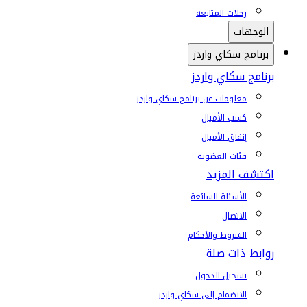
رحلات المتابعة
الوجهات
برنامج سكاي واردز
برنامج سكاي واردز
معلومات عن برنامج سكاي واردز
كسب الأميال
إنفاق الأميال
فئات العضوية
اكتشف المزيد
الأسئلة الشائعة
الاتصال
الشروط والأحكام
روابط ذات صلة
تسجيل الدخول
الانضمام إلى سكاي واردز