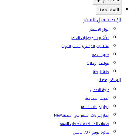
السفر معنا
الإعداد قبل السفر
أنواع الأسعار
التأشيرات وجوازات السفر
متطلبات التأشيرة حسب الدولة
طرق الدفع
مواعيد الرحلات
حالة الرحلة
السفر معنا
درجة الأعمال
الدرجة السياحية
إنجاز إجراءات السفر
إنجاز إجراءات السفر في المدينة
New
خدمات المساعدة لأصحاب الهمم
طائرة بوينغ 737 ماكس