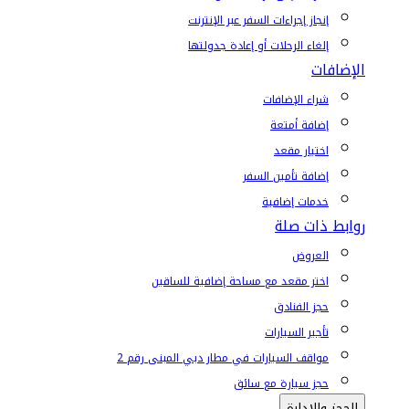
إنجاز إجراءات السفر عبر الإنترنت
إلغاء الرحلات أو إعادة جدولتها
الإضافات
شراء الإضافات
إضافة أمتعة
اختيار مقعد
إضافة تأمين السفر
خدمات إضافية
روابط ذات صلة
العروض
اختر مقعد مع مساحة إضافية للساقين
حجز الفنادق
تأجير السيارات
مواقف السيارات في مطار دبي المبنى رقم 2
حجز سيارة مع سائق
الحجز والإدارة