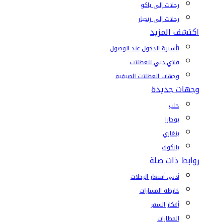
رحلات إلى باكو
رحلات إلى زنجبار
اكتشف المزيد
تأشيرة الدخول عند الوصول
فلاي دبي للعطلات
وجهات العطلات الصيفية
وجهات جديدة
حلب
بوخارا
بنغازي
بانكوك
روابط ذات صلة
أدنى أسعار الرحلات
خارطة المسارات
أفكار السفر
المطارات