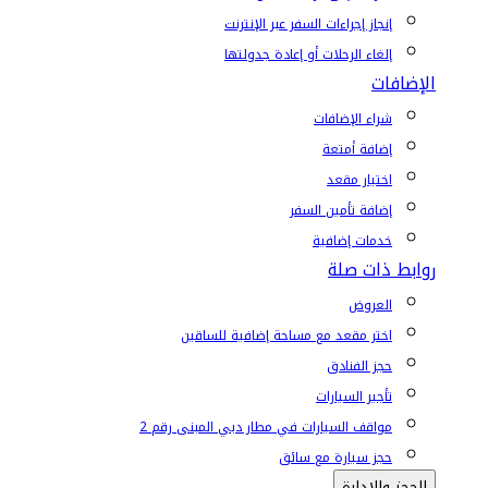
إنجاز إجراءات السفر عبر الإنترنت
إلغاء الرحلات أو إعادة جدولتها
الإضافات
شراء الإضافات
إضافة أمتعة
اختيار مقعد
إضافة تأمين السفر
خدمات إضافية
روابط ذات صلة
العروض
اختر مقعد مع مساحة إضافية للساقين
حجز الفنادق
تأجير السيارات
مواقف السيارات في مطار دبي المبنى رقم 2
حجز سيارة مع سائق
الحجز والإدارة