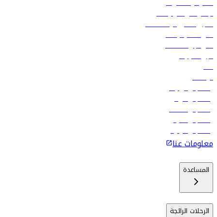
العقود والمشتريات
الإعلان على متن رحلاتنا
تسجيل الدخول لوكلاء السفر
أدنى أسعار الرحلات
فلاي دبي للعطلات
تأجير السيارات
فنادق
الوظائف
رحلات إلى تبيليسي
رحلات إلى الرياض
رحلات إلى مسقط
رحلات إلى ماليه
رحلات إلى كولومبو
معلومات عنا
المساعدة
الرحلات الرائجة