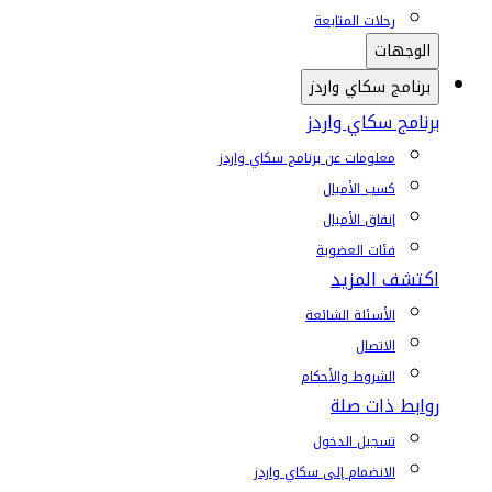
رحلات المتابعة
الوجهات
برنامج سكاي واردز
برنامج سكاي واردز
معلومات عن برنامج سكاي واردز
كسب الأميال
إنفاق الأميال
فئات العضوية
اكتشف المزيد
الأسئلة الشائعة
الاتصال
الشروط والأحكام
روابط ذات صلة
تسجيل الدخول
الانضمام إلى سكاي واردز