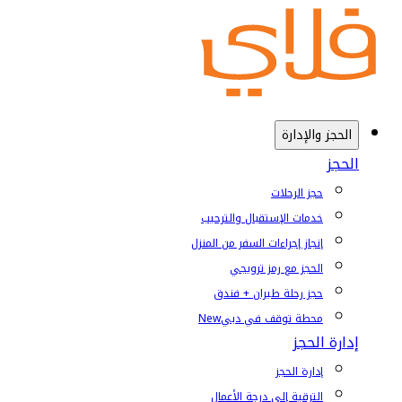
الحجز والإدارة
الحجز
حجز الرحلات
خدمات الإستقبال والترحيب
إنجاز إجراءات السفر من المنزل
الحجز مع رمز ترويجي
حجز رحلة طيران + فندق
محطة توقف في دبي
New
إدارة الحجز
إدارة الحجز
الترقية إلى درجة الأعمال