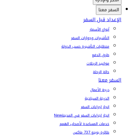
السفر معنا
الإعداد قبل السفر
أنواع الأسعار
التأشيرات وجوازات السفر
متطلبات التأشيرة حسب الدولة
طرق الدفع
مواعيد الرحلات
حالة الرحلة
السفر معنا
درجة الأعمال
الدرجة السياحية
إنجاز إجراءات السفر
إنجاز إجراءات السفر في المدينة
New
خدمات المساعدة لأصحاب الهمم
طائرة بوينغ 737 ماكس