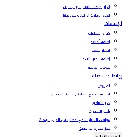
إنجاز إجراءات السفر عبر الإنترنت
إلغاء الرحلات أو إعادة جدولتها
الإضافات
شراء الإضافات
إضافة أمتعة
اختيار مقعد
إضافة تأمين السفر
خدمات إضافية
روابط ذات صلة
العروض
اختر مقعد مع مساحة إضافية للساقين
حجز الفنادق
تأجير السيارات
مواقف السيارات في مطار دبي المبنى رقم 2
حجز سيارة مع سائق
الحجز والإدارة