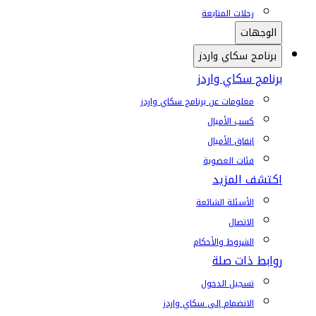
رحلات المتابعة
الوجهات
برنامج سكاي واردز
برنامج سكاي واردز
معلومات عن برنامج سكاي واردز
كسب الأميال
إنفاق الأميال
فئات العضوية
اكتشف المزيد
الأسئلة الشائعة
الاتصال
الشروط والأحكام
روابط ذات صلة
تسجيل الدخول
الانضمام إلى سكاي واردز