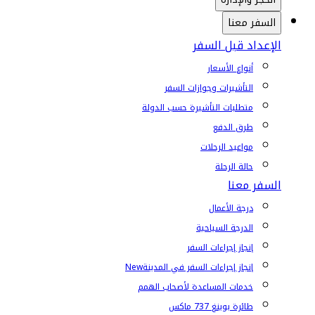
السفر معنا
الإعداد قبل السفر
أنواع الأسعار
التأشيرات وجوازات السفر
متطلبات التأشيرة حسب الدولة
طرق الدفع
مواعيد الرحلات
حالة الرحلة
السفر معنا
درجة الأعمال
الدرجة السياحية
إنجاز إجراءات السفر
إنجاز إجراءات السفر في المدينة
New
خدمات المساعدة لأصحاب الهمم
طائرة بوينغ 737 ماكس