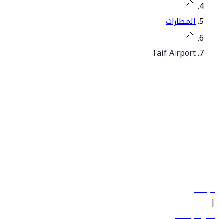
المطارات
Taif Airport
© فلاي دبي 2026. جميع الحقوق محفوظة.
سياساتنا
|
الشروط والأحكام