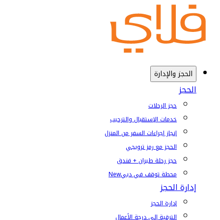
الحجز والإدارة
الحجز
حجز الرحلات
خدمات الإستقبال والترحيب
إنجاز إجراءات السفر من المنزل
الحجز مع رمز ترويجي
حجز رحلة طيران + فندق
محطة توقف في دبي
New
إدارة الحجز
إدارة الحجز
الترقية إلى درجة الأعمال