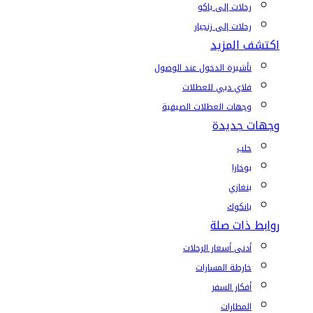
رحلات إلى باكو
رحلات إلى زنجبار
اكتشف المزيد
تأشيرة الدخول عند الوصول
فلاي دبي للعطلات
وجهات العطلات الصيفية
وجهات جديدة
حلب
بوخارا
بنغازي
بانكوك
روابط ذات صلة
أدنى أسعار الرحلات
خارطة المسارات
أفكار السفر
المطارات