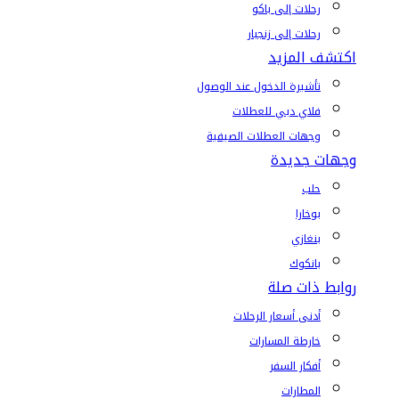
رحلات إلى باكو
رحلات إلى زنجبار
اكتشف المزيد
تأشيرة الدخول عند الوصول
فلاي دبي للعطلات
وجهات العطلات الصيفية
وجهات جديدة
حلب
بوخارا
بنغازي
بانكوك
روابط ذات صلة
أدنى أسعار الرحلات
خارطة المسارات
أفكار السفر
المطارات