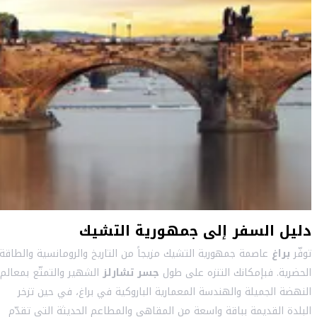
دليل السفر إلى جمهورية التشيك
توفّر
براغ
عاصمة جمهورية التشيك مزيجاً من التاريخ والرومانسية والطاقة
الحضرية. فبإمكانك التنزه على طول
جسر تشارلز
الشهير والتمتّع بمعالم
النهضة الجميلة والهندسة المعمارية الباروكية في براغ، في حين تزخر
البلدة القديمة بباقة واسعة من المقاهي والمطاعم الحديثة التي تقدّم