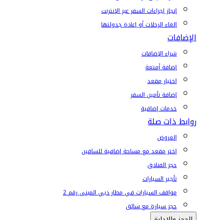
إنجاز إجراءات السفر عبر الإنترنت
إلغاء الرحلات أو إعادة جدولتها
الإضافات
شراء الإضافات
إضافة أمتعة
اختيار مقعد
إضافة تأمين السفر
خدمات إضافية
روابط ذات صلة
العروض
اختر مقعد مع مساحة إضافية للساقين
حجز الفنادق
تأجير السيارات
مواقف السيارات في مطار دبي المبنى رقم 2
حجز سيارة مع سائق
الحجز والإدارة