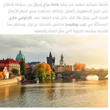
أطباقاً تشيكية شهية. قم بزيارة
قلعة براغ
وتجوّل بين جدرانها للاطلاع
على تاريخ الجمهورية. بالفعل، بإمكانك مشاهدة بعض أشهر الأعمال
الفنية التي يتميّز بها البلد داخل هذه القلعة. تبعد
كارلوفي فاري
المستكنّة في
غرب بوهيميا
ساعتين بالسيارة عن براغ. ويشتهر سبا
المدينة بينابيعه الحرارية التي تعزّز الصحة والعافية.