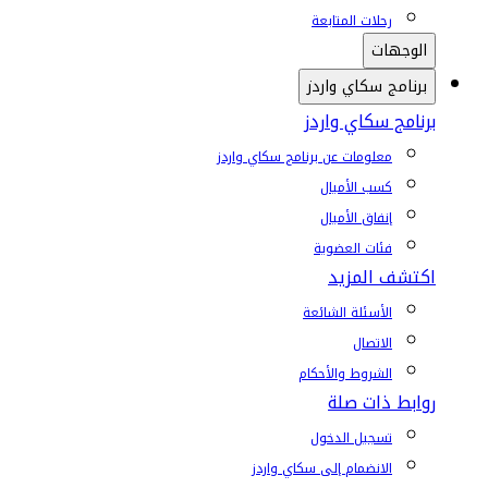
رحلات المتابعة
الوجهات
برنامج سكاي واردز
برنامج سكاي واردز
معلومات عن برنامج سكاي واردز
كسب الأميال
إنفاق الأميال
فئات العضوية
اكتشف المزيد
الأسئلة الشائعة
الاتصال
الشروط والأحكام
روابط ذات صلة
تسجيل الدخول
الانضمام إلى سكاي واردز