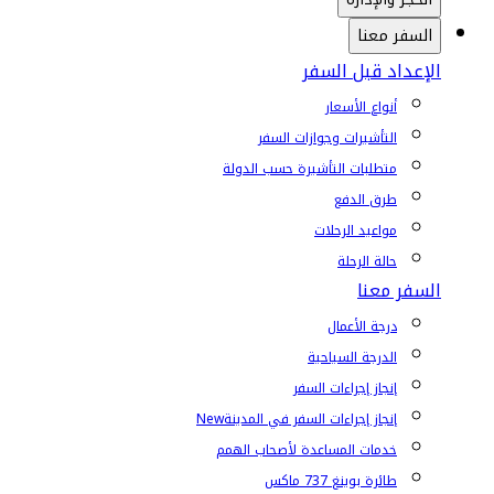
السفر معنا
الإعداد قبل السفر
أنواع الأسعار
التأشيرات وجوازات السفر
متطلبات التأشيرة حسب الدولة
طرق الدفع
مواعيد الرحلات
حالة الرحلة
السفر معنا
درجة الأعمال
الدرجة السياحية
إنجاز إجراءات السفر
إنجاز إجراءات السفر في المدينة
New
خدمات المساعدة لأصحاب الهمم
طائرة بوينغ 737 ماكس