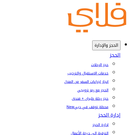
الحجز والإدارة
الحجز
حجز الرحلات
خدمات الإستقبال والترحيب
إنجاز إجراءات السفر من المنزل
الحجز مع رمز ترويجي
حجز رحلة طيران + فندق
محطة توقف في دبي
New
إدارة الحجز
إدارة الحجز
الترقية إلى درجة الأعمال