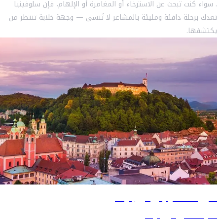
. سواء كنت تبحث عن الاسترخاء أو المغامرة أو الإلهام، فإن سلوفينيا
تعدك برحلة دافئة ومليئة بالمشاعر لا تُنسى — وجهة خلابة تنتظر من
يكتشفها.
دليل السفر إلى ليوبليانا
تعرّف على ليوبليانا