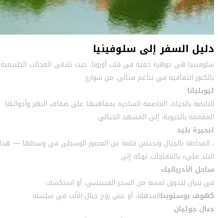
دليل السفر إلى سلوفينيا
سلوفينيا هي جوهرة خفية في قلب أوروبا، حيث تلتقي العجائب الطبيعية
بالكنوز الثقافية في تناغم مثالي. من شوارع
ليوبليانا
النابضة بالحياة، العاصمة الساحرة بمقاهيها على ضفاف النهر وأجوائها
المفعمة بالحيوية، إلى المشهد الخيالي
لبحيرة بليد
، المحاطة بالجبال وتحتضن قلعة من العصور الوسطى في وسطها — هذا
البلد مليء بالمفاجآت. توجّه إلى
ساحل الأدرياتيك
في بيران لتذوق لمسة من السحر الفينيسي، أو استكشف
كهوف بوستوينا
المذهلة، أو عش روح جبال الألب في سلسلة
جبال جوليان