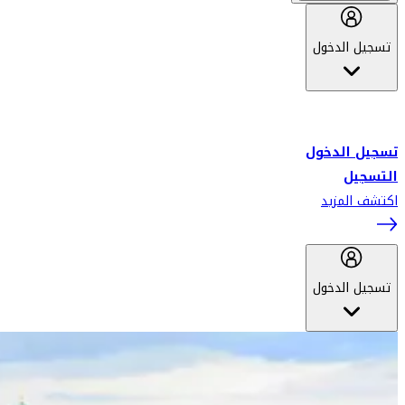
تسجيل الدخول
أهلاً بك في سكاي واردز طيران الإمارات برنامج الولاء المعتمد من قبل
طيران الإمارات، ومؤخراً فلاي دبي.
تسجيل الدخول
التسجيل
اكتشف المزيد
تسجيل الدخول