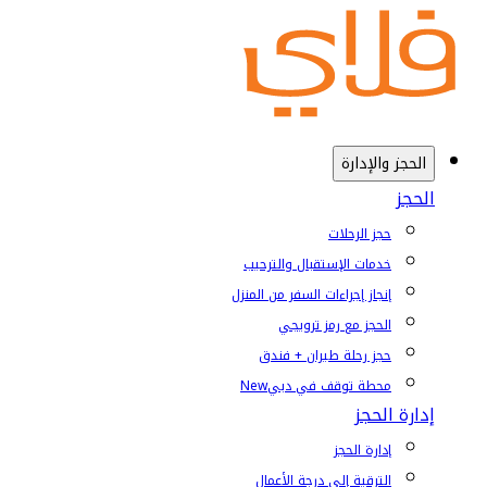
الحجز والإدارة
الحجز
حجز الرحلات
خدمات الإستقبال والترحيب
إنجاز إجراءات السفر من المنزل
الحجز مع رمز ترويجي
حجز رحلة طيران + فندق
محطة توقف في دبي
New
إدارة الحجز
إدارة الحجز
الترقية إلى درجة الأعمال