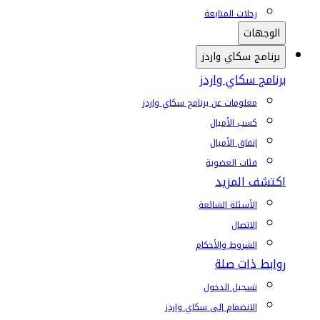
رحلات المتابعة
الوجهات
برنامج سكاي واردز
برنامج سكاي واردز
معلومات عن برنامج سكاي واردز
كسب الأميال
إنفاق الأميال
فئات العضوية
اكتشف المزيد
الأسئلة الشائعة
الاتصال
الشروط والأحكام
روابط ذات صلة
تسجيل الدخول
الانضمام إلى سكاي واردز