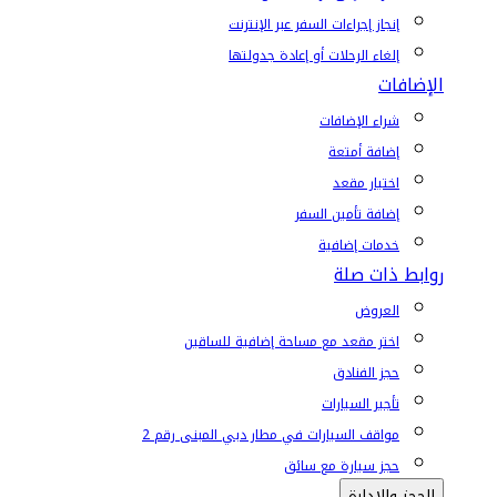
إنجاز إجراءات السفر عبر الإنترنت
إلغاء الرحلات أو إعادة جدولتها
الإضافات
شراء الإضافات
إضافة أمتعة
اختيار مقعد
إضافة تأمين السفر
خدمات إضافية
روابط ذات صلة
العروض
اختر مقعد مع مساحة إضافية للساقين
حجز الفنادق
تأجير السيارات
مواقف السيارات في مطار دبي المبنى رقم 2
حجز سيارة مع سائق
الحجز والإدارة