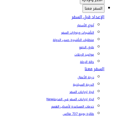
السفر معنا
الإعداد قبل السفر
أنواع الأسعار
التأشيرات وجوازات السفر
متطلبات التأشيرة حسب الدولة
طرق الدفع
مواعيد الرحلات
حالة الرحلة
السفر معنا
درجة الأعمال
الدرجة السياحية
إنجاز إجراءات السفر
إنجاز إجراءات السفر في المدينة
New
خدمات المساعدة لأصحاب الهمم
طائرة بوينغ 737 ماكس