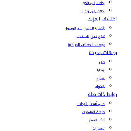
رحلات إلى باكو
رحلات إلى زنجبار
اكتشف المزيد
تأشيرة الدخول عند الوصول
فلاي دبي للعطلات
وجهات العطلات الصيفية
وجهات جديدة
حلب
بوخارا
بنغازي
بانكوك
روابط ذات صلة
أدنى أسعار الرحلات
خارطة المسارات
أفكار السفر
المطارات